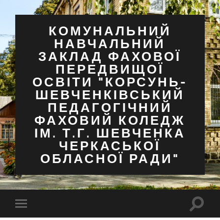
КОМУНАЛЬНИЙ
НАВЧАЛЬНИЙ
ЗАКЛАД ФАХОВОЇ
ПЕРЕДВИЩОЇ
ОСВІТИ "КОРСУНЬ-
ШЕВЧЕНКІВСЬКИЙ
ПЕДАГОГІЧНИЙ
ФАХОВИЙ КОЛЕДЖ
ІМ. Т.Г. ШЕВЧЕНКА
ЧЕРКАСЬКОЇ
ОБЛАСНОЇ РАДИ"
Перем
Перемкнути
поля
мобільне