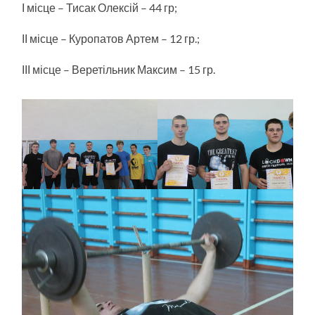
І місце – Тисак Олексій – 44 гр;
ІІ місце – Куропатов Артем – 12 гр.;
ІІІ місце – Веретільник Максим – 15 гр.