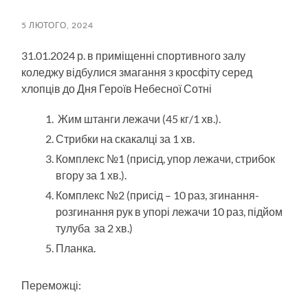
пошук
меню
5 ЛЮТОГО, 2024
31.01.2024 р. в приміщенні спортивного залу
коледжу відбулися змагання з кросфіту серед
хлопців до Дня Героїв Небесної Сотні
Жим штанги лежачи (45 кг/1 хв.).
Стрибки на скакалці за 1 хв.
Комплекс №1 (присід, упор лежачи, стрибок
вгору за 1 хв.).
Комплекс №2 (присід – 10 раз, згинання-
розгинання рук в упорі лежачи 10 раз, підйом
тулуба за 2 хв.)
Планка.
Переможці: