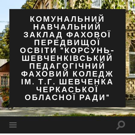
КОМУНАЛЬНИЙ
НАВЧАЛЬНИЙ
ЗАКЛАД ФАХОВОЇ
ПЕРЕДВИЩОЇ
ОСВІТИ "КОРСУНЬ-
ШЕВЧЕНКІВСЬКИЙ
ПЕДАГОГІЧНИЙ
ФАХОВИЙ КОЛЕДЖ
ІМ. Т.Г. ШЕВЧЕНКА
ЧЕРКАСЬКОЇ
ОБЛАСНОЇ РАДИ"
Перем
Перемкнути
поля
мобільне