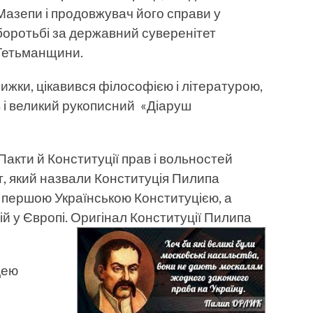
Мазепи і продовжувач його справи у
боротьбі за державний суверенітет
Гетьманщини.
ижки, цікавився філософією і літературою,
в і великий рукописний «Діаруш
Пакти й Конституції прав і вольностей
т, який назвали Конституція Пилипа
першою Українською Конституцією, а
й у Європі. Оригінал Конституції Пилипа
дею