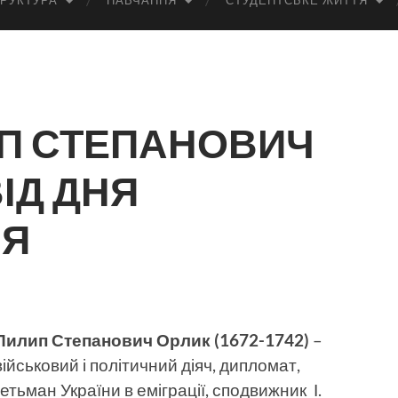
РУКТУРА
НАВЧАННЯ
СТУДЕНТСЬКЕ ЖИТТЯ
П СТЕПАНОВИЧ
ВІД ДНЯ
НЯ
Пилип Степанович Орлик (1672-1742)
–
військовий і політичний діяч, дипломат,
гетьман України в еміграції, сподвижник І.