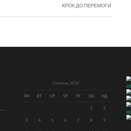
КРОК ДО ПЕРЕМОГИ
Серпень 2026
ПН
ВТ
СР
ЧТ
ПТ
СБ
НД
1
2
3
4
5
6
7
8
9