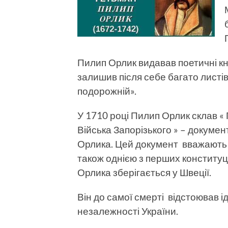
Пилип Орлик видавав поетичні кн
залишив після себе багато листі
подорожній».
У 1710 році Пилип Орлик склав « 
Війська Запорізького » – докумен
Орлика. Цей документ вважають 
також однією з перших конституці
Орлика зберігається у Швеції.
Він до самої смерті відстоював і
незалежності України.