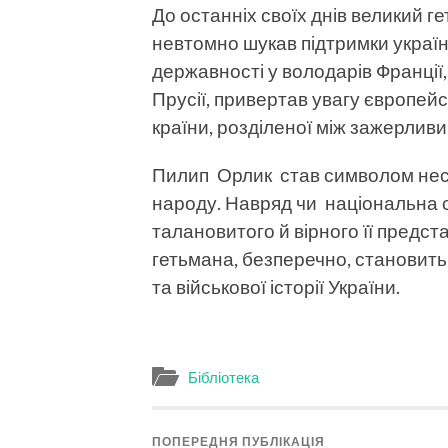
До останніх своїх днів великий г
невтомно шукав підтримки україн
державності у володарів Франції, 
Прусії, привертав увагу європейсь
країни, розділеної між зажерливи
Пилип Орлик став символом неск
народу. Навряд чи національна с
талановитого й вірного її предст
гетьмана, безперечно, становить
та військової історії України.
Бібліотека
ПОПЕРЕДНЯ ПУБЛІКАЦІЯ