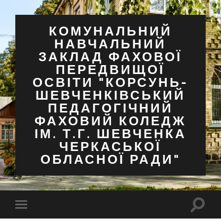
КОМУНАЛЬНИЙ
НАВЧАЛЬНИЙ
ЗАКЛАД ФАХОВОЇ
ПЕРЕДВИЩОЇ
ОСВІТИ "КОРСУНЬ-
ШЕВЧЕНКІВСЬКИЙ
ПЕДАГОГІЧНИЙ
ФАХОВИЙ КОЛЕДЖ
ІМ. Т.Г. ШЕВЧЕНКА
ЧЕРКАСЬКОЇ
ОБЛАСНОЇ РАДИ"
Перем
Перемкнути
поля
мобільне