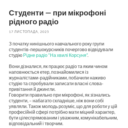
пошук
меню
Студенти — при мікрофоні
рідного радіо
17 ЛИСТОПАДА, 2025
З початку нинішнього навчального року групи
студентів-першокурсників почергово відвідували
студію
Рідне радіо “На хвилі Корсуня”
.
Вони дізналися, як працює радіо та яким чином
наповнюється етер, познайомилися із
журналістами-радійниками, побачили наживо
студію та спробували записати власні слова-
привітання й джингли.
Говорити правильно при мікрофоні, як зізнались
студенти, – набагато складніше, ніж вони собі
уявляли. Також молодь розуміє, що для роботи у цій
професійній сфері потрібно мати міцний характер,
бути цілеспрямованим і уважним, комунікабельним,
відповідальний і творчим.