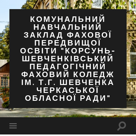
КОМУНАЛЬНИЙ
НАВЧАЛЬНИЙ
ЗАКЛАД ФАХОВОЇ
ПЕРЕДВИЩОЇ
ОСВІТИ "КОРСУНЬ-
ШЕВЧЕНКІВСЬКИЙ
ПЕДАГОГІЧНИЙ
ФАХОВИЙ КОЛЕДЖ
ІМ. Т.Г. ШЕВЧЕНКА
ЧЕРКАСЬКОЇ
ОБЛАСНОЇ РАДИ"
Перем
Перемкнути
поля
мобільне