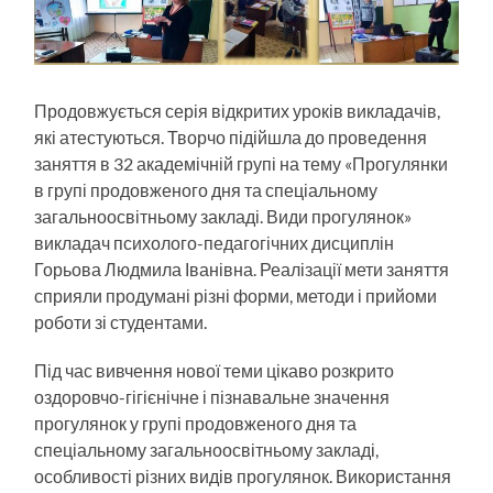
Продовжується серія відкритих уроків викладачів,
які атестуються. Творчо підійшла до проведення
заняття в 32 академічній групі на тему «Прогулянки
в групі продовженого дня та спеціальному
загальноосвітньому закладі. Види прогулянок»
викладач психолого-педагогічних дисциплін
Горьова Людмила Іванівна. Реалізації мети заняття
сприяли продумані різні форми, методи і прийоми
роботи зі студентами.
Під час вивчення нової теми цікаво розкрито
оздоровчо-гігієнічне і пізнавальне значення
прогулянок у групі продовженого дня та
спеціальному загальноосвітньому закладі,
особливості різних видів прогулянок. Використання