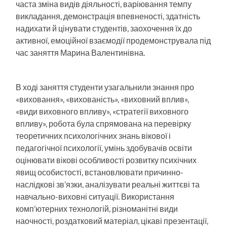
часта зміна видів діяльності, варіювання темпу
викладання, демонстрація впевненості, здатність
надихати й цінувати студентів, заохочення їх до
активної, емоційної взаємодії продемонструвала під
час заняття Марина Валентинівна.
В ході заняття студенти узагальнили знання про
«виховання», «вихованість», «виховний вплив»,
«види виховного впливу», «стратегії виховного
впливу», робота була спрямована на перевірку
теоретичних психологічних знань вікової і
педагогічної психології, умінь здобувачів освіти
оцінювати вікові особливості розвитку психічних
явищ особистості, встановлювати причинно-
наслідкові зв’язки, аналізувати реальні життєві та
навчально-виховні ситуації. Використання
комп’ютерних технологій, різноманітні види
наочності, роздатковий матеріал, цікаві презентації,