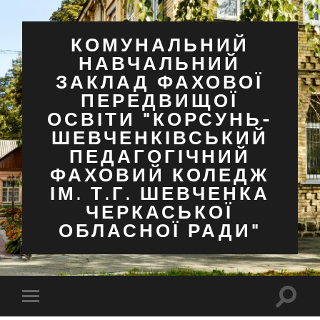
КОМУНАЛЬНИЙ
НАВЧАЛЬНИЙ
ЗАКЛАД ФАХОВОЇ
ПЕРЕДВИЩОЇ
ОСВІТИ "КОРСУНЬ-
ШЕВЧЕНКІВСЬКИЙ
ПЕДАГОГІЧНИЙ
ФАХОВИЙ КОЛЕДЖ
ІМ. Т.Г. ШЕВЧЕНКА
ЧЕРКАСЬКОЇ
ОБЛАСНОЇ РАДИ"
Перем
Перемкнути
поля
мобільне