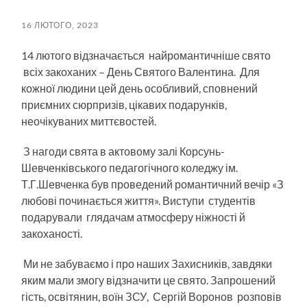
пошук
меню
16 ЛЮТОГО, 2023
14 лютого відзначається найромантичніше свято
всіх закоханих – День Святого Валентина. Для
кожної людини цей день особливий, сповнений
приємних сюрпризів, цікавих подарунків,
неочікуваних миттєвостей.
З нагоди свята в актовому залі Корсунь-
Шевченківського педагогічного коледжу ім.
Т.Г.Шевченка був проведений романтичний вечір «З
любові починається життя». Виступи студентів
подарували глядачам атмосферу ніжності й
закоханості.
Ми не забуваємо і про наших Захисників, завдяки
яким мали змогу відзначити це свято. Запрошений
гість, освітянин, воїн ЗСУ, Сергій Воронов розповів