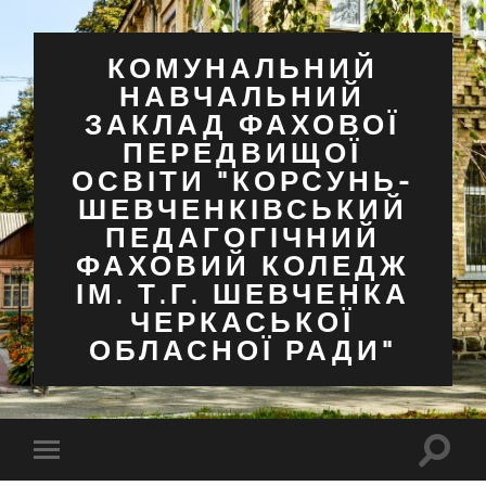
КОМУНАЛЬНИЙ
НАВЧАЛЬНИЙ
ЗАКЛАД ФАХОВОЇ
ПЕРЕДВИЩОЇ
ОСВІТИ "КОРСУНЬ-
ШЕВЧЕНКІВСЬКИЙ
ПЕДАГОГІЧНИЙ
ФАХОВИЙ КОЛЕДЖ
ІМ. Т.Г. ШЕВЧЕНКА
ЧЕРКАСЬКОЇ
ОБЛАСНОЇ РАДИ"
Перем
Перемкнути
поля
мобільне