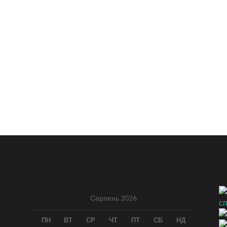
Серпень 2026
ПН
ВТ
СР
ЧТ
ПТ
СБ
НД