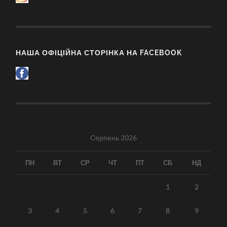
НАША ОФІЦІЙНА СТОРІНКА НА FACEBOOK
Серпень 2026
ПН
ВТ
СР
ЧТ
ПТ
СБ
НД
1
2
3
4
5
6
7
8
9