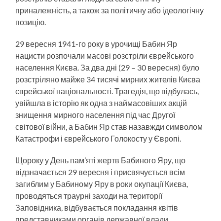
приналежність, а також за політичну або ідеологічну
позицію.
29 вересня 1941-го року в урочищі Бабин Яр
нацисти розпочали масові розстріли єврейського
населення Києва. За два дні (29 – 30 вересня) було
розстріляно майже 34 тисячі мирних жителів Києва
єврейської національності. Трагедія, що відбулась,
увійшла в історію як одна з наймасовіших акцій
знищення мирного населення під час Другої
світової війни, а Бабин Яр став назавжди символом
Катастрофи і єврейського Голокосту у Європі.
Щороку у День пам’яті жертв Бабиного Яру, що
відзначається 29 вересня і присвячується всім
загиблим у Бабиному Яру в роки окупації Києва,
проводяться траурні заходи на території
Заповідника, відбувається покладання квітів
представниками органів державної влади,