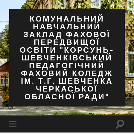
КОМУНАЛЬНИЙ
НАВЧАЛЬНИЙ
ЗАКЛАД ФАХОВОЇ
ПЕРЕДВИЩОЇ
ОСВІТИ "КОРСУНЬ-
ШЕВЧЕНКІВСЬКИЙ
ПЕДАГОГІЧНИЙ
ФАХОВИЙ КОЛЕДЖ
ІМ. Т.Г. ШЕВЧЕНКА
ЧЕРКАСЬКОЇ
ОБЛАСНОЇ РАДИ"
Перем
Перемкнути
поля
мобільне