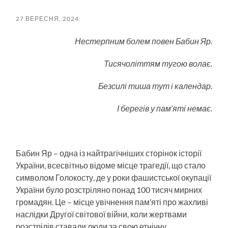
пошук
меню
27 ВЕРЕСНЯ, 2024
Нестерпним болем повен Бабин Яр.
Тисячоліттям тугою волає.
Безсилі тиша тут і календар.
І берегів у пам’яті немає.
Бабин Яр – одна із найтрагічніших сторінок історії
України, всесвітньо відоме місце трагедії, що стало
символом Голокосту, де у роки фашистської окупації
України було розстріляно понад 100 тисяч мирних
громадян. Це – місце увічнення пам’яті про жахливі
наслідки Другої світової війни, коли жертвами
розстрілів ставали люди за свою етнічну