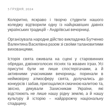
пошук
меню
5 ГРУДНЯ, 2024
Колоритно, яскраво і творчо студенти нашого
коледжу відтворили одну із найцікавіших давніх
українських традицій – Андріївські вечорниці.
Організувала народне дійство викладачка Бутченко
Валентина Василівна разом зі своїми талановитими
вихованцями.
Історія свята оживала на сцені у старовинних
обрядах, дзвінкоголосих піснях та жвавих іграх. Усі
присутні були не лише спостерігачами, а й
активними учасниками вечорниць: поринали в
неймовірну атмосферу свята, долучались до
конкурсів і забав, пригощалися смачною калитою та,
звісно, дякували Захисникам України, які
відстоюють не лише нашу рідну землю, а й нашу
культуру й історію – найдорожчу національну
спадщину.