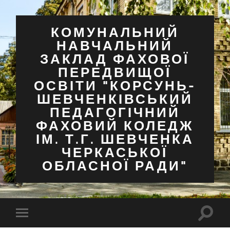
КОМУНАЛЬНИЙ
НАВЧАЛЬНИЙ
ЗАКЛАД ФАХОВОЇ
ПЕРЕДВИЩОЇ
ОСВІТИ "КОРСУНЬ-
ШЕВЧЕНКІВСЬКИЙ
ПЕДАГОГІЧНИЙ
ФАХОВИЙ КОЛЕДЖ
ІМ. Т.Г. ШЕВЧЕНКА
ЧЕРКАСЬКОЇ
ОБЛАСНОЇ РАДИ"
Перем
Перемкнути
поля
мобільне