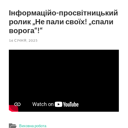
пошук
меню
Інформаційо-просвітницький
ролик „Не пали своїх! „спали
ворога“!“
16 СІЧНЯ, 2025
Виховна робота