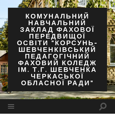
КОМУНАЛЬНИЙ
НАВЧАЛЬНИЙ
ЗАКЛАД ФАХОВОЇ
ПЕРЕДВИЩОЇ
ОСВІТИ "КОРСУНЬ-
ШЕВЧЕНКІВСЬКИЙ
ПЕДАГОГІЧНИЙ
ФАХОВИЙ КОЛЕДЖ
ІМ. Т.Г. ШЕВЧЕНКА
ЧЕРКАСЬКОЇ
ОБЛАСНОЇ РАДИ"
Перем
Перемкнути
поля
мобільне