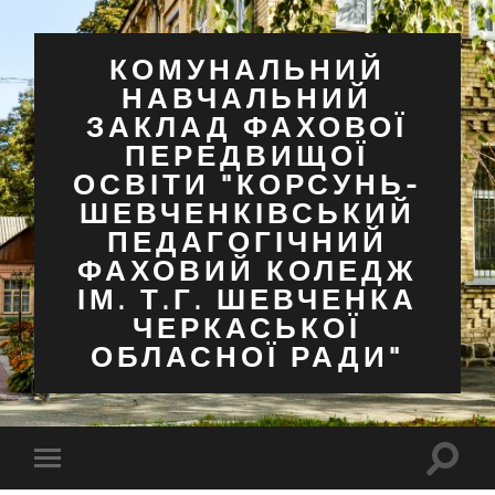
КОМУНАЛЬНИЙ
НАВЧАЛЬНИЙ
ЗАКЛАД ФАХОВОЇ
ПЕРЕДВИЩОЇ
ОСВІТИ "КОРСУНЬ-
ШЕВЧЕНКІВСЬКИЙ
ПЕДАГОГІЧНИЙ
ФАХОВИЙ КОЛЕДЖ
ІМ. Т.Г. ШЕВЧЕНКА
ЧЕРКАСЬКОЇ
ОБЛАСНОЇ РАДИ"
Перем
Перемкнути
поля
мобільне