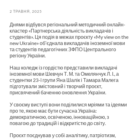
пошук
меню
2 ТРАВНЯ, 2025
Днями відбувся регіональний методичний онлайн-
кластер «Партнерська діяльність викладачів і
студентів». Ця подія в межах проєкту «My view on the
new Ukraine» обʼєднала викладачів іноземної мови
та студентів педагогічних ЗФПО Центрального
регіону України.
Наш коледж із гордістю представили викладачі
іноземної мови Шевчун Т. М. та Омелянчук Л. І., а
студентки 23-ї групи Яна Шалік і Тамара Малега
підготували змістовний і творчий проєкт,
присвячений баченню оновлення України.
У своєму виступі вони поділилися мріями та ідеями
про те, якою має бути сучасна Україна:
демократичною, освіченою, інноваційною, з
повагою до традицій і відкритістю до світу.
Проєкт поєднував у собі аналітику, патріотизм,