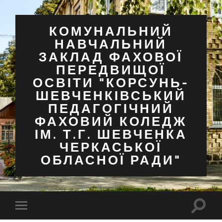
КОМУНАЛЬНИЙ
НАВЧАЛЬНИЙ
ЗАКЛАД ФАХОВОЇ
ПЕРЕДВИЩОЇ
ОСВІТИ "КОРСУНЬ-
ШЕВЧЕНКІВСЬКИЙ
ПЕДАГОГІЧНИЙ
ФАХОВИЙ КОЛЕДЖ
ІМ. Т.Г. ШЕВЧЕНКА
ЧЕРКАСЬКОЇ
ОБЛАСНОЇ РАДИ"
Перем
Перемкнути
поля
мобільне