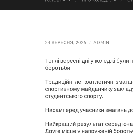
ГОЛОВНА
ПРО КОЛЕДЖ
СТ
24 ВЕРЕСНЯ, 2025
/
ADMIN
Теплі вересні дні у коледжі були 
боротьби
Традиційні легкоатлетичні змага
спортивному майданчику закладу
студентського спорту.
Насамперед учасники змагань до
Найкращий результат серед юнакі
Друге місце у напруженій бороть