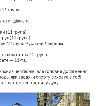
(11 група).
ати і дівчата.
й (11 група).
рук (11 група).
тки 12 групи Руслани Лавренко.
тнішою стала 15 група.
ретє — 11-та.
х юних чемпіонів, але головне досягнення
одь, яка завдяки спорту виховує в собі
ліну та, звісно ж, силу духу