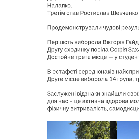
Налапко.
Т
ретім став Ростислав Шевченко 
Продемонстрували чудові результ
Першість виборола Вікторія Гайда
Другу сходинку посіла Софія Заха
Достойне третє місце — у студен
В естафеті серед юнаків найспри
Друге місце виборола 14 група, т
Заслужені відзнаки знайшли свої
для нас – це активна здорова мол
фізичну витривалість, самодисцип