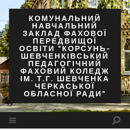
КОМУНАЛЬНИЙ
НАВЧАЛЬНИЙ
ЗАКЛАД ФАХОВОЇ
ПЕРЕДВИЩОЇ
ОСВІТИ "КОРСУНЬ-
ШЕВЧЕНКІВСЬКИЙ
ПЕДАГОГІЧНИЙ
ФАХОВИЙ КОЛЕДЖ
ІМ. Т.Г. ШЕВЧЕНКА
ЧЕРКАСЬКОЇ
ОБЛАСНОЇ РАДИ"
Перем
Перемкнути
поля
мобільне