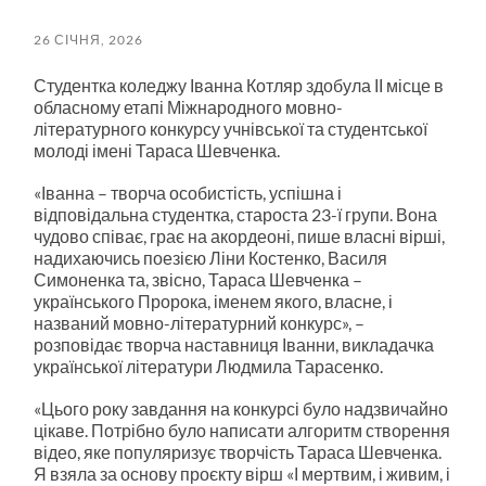
пошук
меню
26 СІЧНЯ, 2026
Студентка коледжу Іванна Котляр здобула ІІ місце в
обласному етапі Міжнародного мовно-
літературного конкурсу учнівської та студентської
молоді імені Тараса Шевченка.
«Іванна – творча особистість, успішна і
відповідальна студентка, староста 23-ї групи. Вона
чудово співає, грає на акордеоні, пише власні вірші,
надихаючись поезією Ліни Костенко, Василя
Симоненка та, звісно, Тараса Шевченка –
українського Пророка, іменем якого, власне, і
названий мовно-літературний конкурс», –
розповідає творча наставниця Іванни, викладачка
української літератури Людмила Тарасенко.
«Цього року завдання на конкурсі було надзвичайно
цікаве. Потрібно було написати алгоритм створення
відео, яке популяризує творчість Тараса Шевченка.
Я взяла за основу проєкту вірш «І мертвим, і живим, і