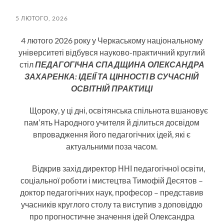
пошук
меню
5 ЛЮТОГО, 2026
4 лютого 2026 року у Черкаському національному
університеті відбувся науково-практичний круглий
стіл
ПЕДАГОГІЧНА СПАДЩИНА
ОЛЕКСАНДРА
ЗАХАРЕНКА:
ІДЕІЇ ТА ЦІННОСТІ В СУЧАСНІЙ
ОСВІТНІЙ ПРАКТИЦІ
Щороку, у ці дні, освітянська спільнота вшановує
памʼять Народного учителя й ділиться досвідом
впровадження його педагогічних ідей, які є
актуальними поза часом.
Відкрив захід директор ННІ педагогічної освіти,
соціальної роботи і мистецтва Тимофій Десятов –
доктор педагогічних наук, професор – представив
учасників круглого столу та виступив з доповіддю
про прогностичне значення ідей Олександра