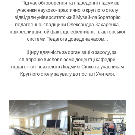
Під час обговорення та підведенні підсумків
учасники науково-практичного круглого столу
відвідали університетський Музей-лабораторію
педагогічної спадщини Олександра Захаренка,
підкресливши той факт, що ефективність авторської
системи Педагога доведена часом…
Щиру вдячність за організацію заходу, за
співпрацю висловлюємо доцентці кафедри
педагогіки і психології Людмилі Сіпко та учасникам
Круглого столу за увагу до постаті Учителя.