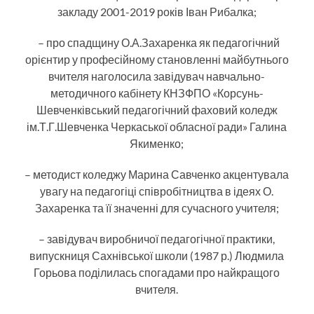
закладу 2001-2019 років Іван Рибалка;
– про спадщину О.А.Захаренка як педагогічний
орієнтир у професійному становленні майбутнього
вчителя наголосила завідувач навчально-
методичного кабінету КНЗФПО «Корсунь-
Шевченківський педагогічний фаховий коледж
ім.Т.Г.Шевченка Черкаської обласної ради» Галина
Якименко;
– методист коледжу Марина Савченко акцентувала
увагу на педагогіці співробітництва в ідеях О.
Захаренка та її значенні для сучасного учителя;
– завідувач виробничої педагогічної практики,
випускниця Сахнівської школи (1987 р.) Людмила
Горьова поділилась спогадами про найкращого
вчителя.