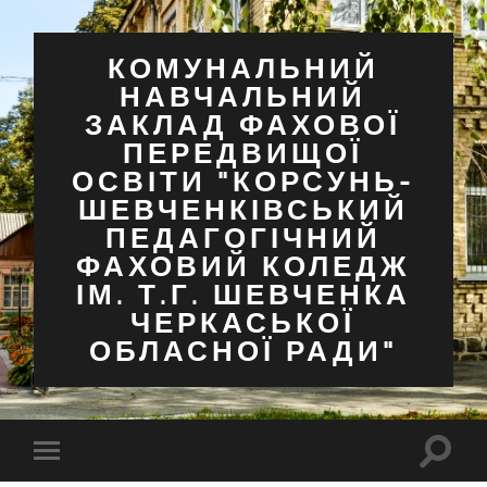
КОМУНАЛЬНИЙ
НАВЧАЛЬНИЙ
ЗАКЛАД ФАХОВОЇ
ПЕРЕДВИЩОЇ
ОСВІТИ "КОРСУНЬ-
ШЕВЧЕНКІВСЬКИЙ
ПЕДАГОГІЧНИЙ
ФАХОВИЙ КОЛЕДЖ
ІМ. Т.Г. ШЕВЧЕНКА
ЧЕРКАСЬКОЇ
ОБЛАСНОЇ РАДИ"
Перем
Перемкнути
поля
мобільне