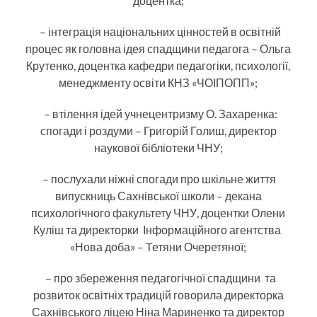
доцентка;
– інтеграція національних цінностей в освітній
процес як головна ідея спадщини педагога – Ольга
Крутенко, доцентка кафедри педагогіки, психології,
менеджменту освіти КНЗ «ЧОІПОПП»;
– втілення ідей учнецентризму О. Захаренка:
спогади і роздуми – Григорій Голиш, директор
наукової бібліотеки ЧНУ;
– послухали ніжні спогади про шкільне життя
випускниць Сахнівської школи – декана
психологічного факультету ЧНУ, доцентки Олени
Куліш та директорки Інформаційного агентства
«Нова доба» – Tетяни Очеретяної;
– про збереження педагогічної спадщини та
розвиток освітніх традицій говорила директорка
Сахнівського ліцею Ніна Мариненко та директор