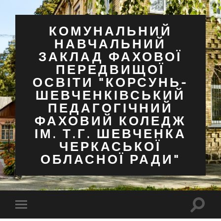
КОМУНАЛЬНИЙ
НАВЧАЛЬНИЙ
ЗАКЛАД ФАХОВОЇ
ПЕРЕДВИЩОЇ
ОСВІТИ "КОРСУНЬ-
ШЕВЧЕНКІВСЬКИЙ
ПЕДАГОГІЧНИЙ
ФАХОВИЙ КОЛЕДЖ
ІМ. Т.Г. ШЕВЧЕНКА
ЧЕРКАСЬКОЇ
ОБЛАСНОЇ РАДИ"
Перем
Перемкнути
поля
мобільне