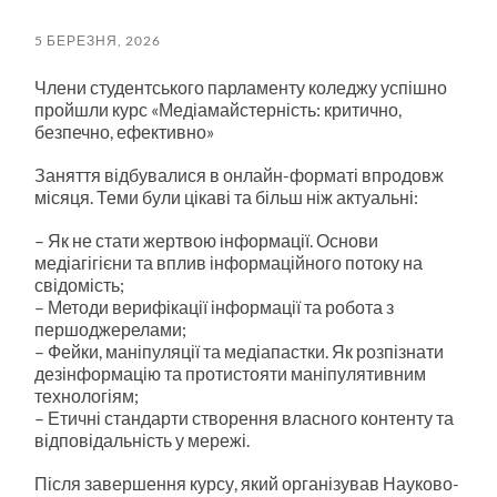
пошук
меню
5 БЕРЕЗНЯ, 2026
Члени студентського парламенту коледжу успішно
пройшли курс «Медіамайстерність: критично,
безпечно, ефективно»
Заняття відбувалися в онлайн-форматі впродовж
місяця. Теми були цікаві та більш ніж актуальні:
–
Як не стати жертвою інформації. Основи
медіагігієни та вплив інформаційного потоку на
свідомість;
–
Методи верифікації інформації та робота з
першоджерелами;
–
Фейки, маніпуляції та медіапастки. Як розпізнати
дезінформацію та протистояти маніпулятивним
технологіям;
–
Етичні стандарти створення власного контенту та
відповідальність у мережі.
Після завершення курсу, який організував Науково-