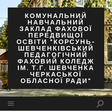
КОМУНАЛЬНИЙ
НАВЧАЛЬНИЙ
ЗАКЛАД ФАХОВОЇ
ПЕРЕДВИЩОЇ
ОСВІТИ "КОРСУНЬ-
ШЕВЧЕНКІВСЬКИЙ
ПЕДАГОГІЧНИЙ
ФАХОВИЙ КОЛЕДЖ
ІМ. Т.Г. ШЕВЧЕНКА
ЧЕРКАСЬКОЇ
ОБЛАСНОЇ РАДИ"
Перем
Перемкнути
поля
мобільне