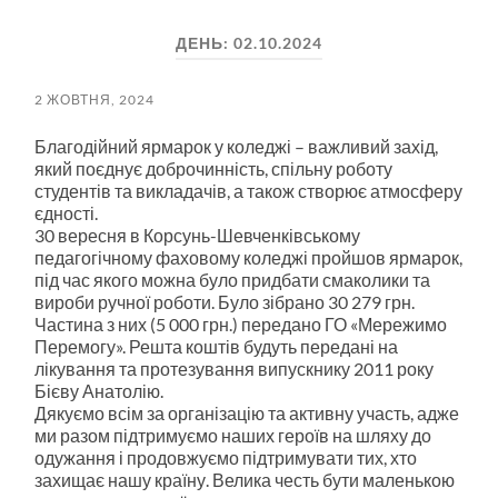
пошук
меню
ДЕНЬ:
02.10.2024
2 ЖОВТНЯ, 2024
Благодійний ярмарок у коледжі – важливий захід,
який поєднує доброчинність, спільну роботу
студентів та викладачів, а також створює атмосферу
єдності.
30 вересня в Корсунь-Шевченківському
педагогічному фаховому коледжі пройшов ярмарок,
під час якого можна було придбати смаколики та
вироби ручної роботи. Було зібрано 30 279 грн.
Частина з них (5 000 грн.) передано ГО «Мережимо
Перемогу». Решта коштів будуть передані на
лікування та протезування випускнику 2011 року
Бієву Анатолію.
Дякуємо всім за організацію та активну участь, адже
ми разом підтримуємо наших героїв на шляху до
одужання і продовжуємо підтримувати тих, хто
захищає нашу країну. Велика честь бути маленькою