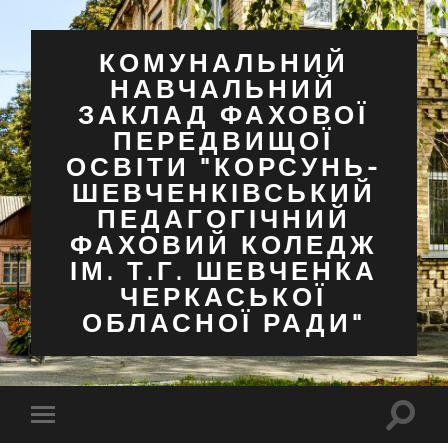
КОМУНАЛЬНИЙ
НАВЧАЛЬНИЙ
ЗАКЛАД ФАХОВОЇ
ПЕРЕДВИЩОЇ
ОСВІТИ "КОРСУНЬ-
ШЕВЧЕНКІВСЬКИЙ
ПЕДАГОГІЧНИЙ
ФАХОВИЙ КОЛЕДЖ
ІМ. Т.Г. ШЕВЧЕНКА
ЧЕРКАСЬКОЇ
ОБЛАСНОЇ РАДИ"
Перем
Перемкнути
поля
мобільне