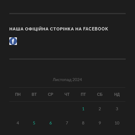
НАША ОФІЦІЙНА СТОРІНКА НА FACEBOOK
Листопад 2024
ПН
ВТ
СР
ЧТ
ПТ
СБ
НД
1
2
3
4
5
6
7
8
9
10