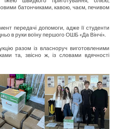
, їжею швидкого приготування, олією,
овими батончиками, кавою, чаєм, печивом
ент передачі допомоги, адже її студенти
ьо в руки воїну першого ОШБ «Да Вінчі».
укцію разом із власноруч виготовленими
ками та, звісно ж, із словами вдячності