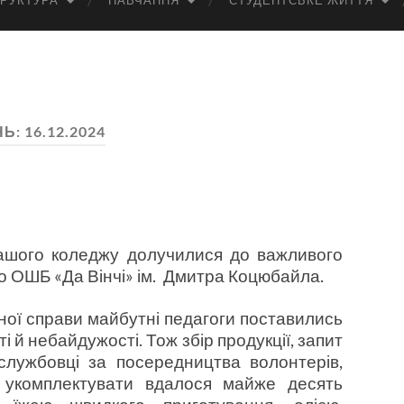
РУКТУРА
НАВЧАННЯ
СТУДЕНТСЬКЕ ЖИТТЯ
НЬ:
16.12.2024
нашого коледжу долучилися до важливого
го ОШБ «Да Вінчі» ім. Дмитра Коцюбайла.
ної справи майбутні педагоги поставились
і й небайдужості. Тож збір продукції, запит
службовці за посередництва волонтерів,
, укомплектувати вдалося майже десять