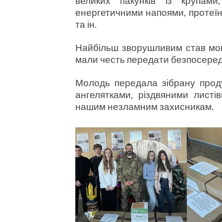
великих пакунків із крупами
енергетичними напоями, протеїн
та ін.
Найбільш зворушливим став мом
мали честь передати безпосередн
Молодь передала зібрану прод
ангелятками, різдвяними листів
нашим незламним захисникам.