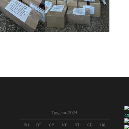
Грудень 2024
ПН
ВТ
СР
ЧТ
ПТ
СБ
НД