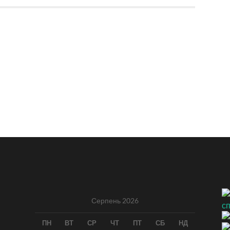
Серпень 2026
ПН
ВТ
СР
ЧТ
ПТ
СБ
НД