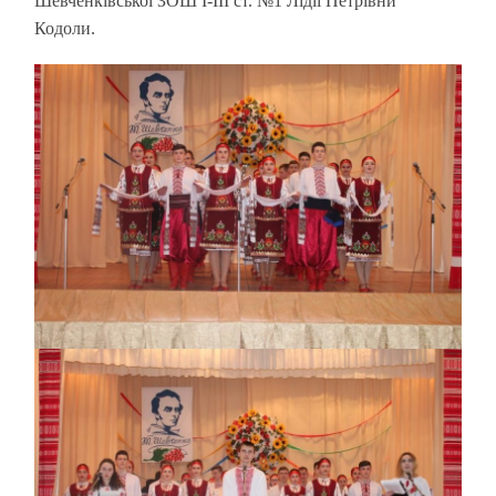
Шевченківської ЗОШ І-ІІІ ст. №1 Лідії Петрівни
Кодоли.