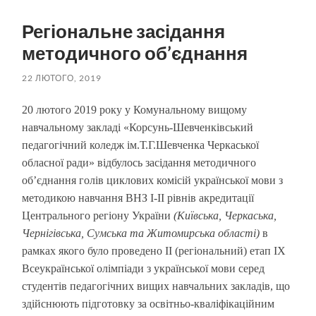
пошук
меню
Регіональне засідання
методичного об’єднання
22 ЛЮТОГО, 2019
20 лютого 2019 року у Комунальному вищому
навчальному закладі «Корсунь-Шевченківський
педагогічний коледж ім.Т.Г.Шевченка Черкаської
обласної ради» відбулось засідання методичного
об’єднання голів циклових комісій української мови з
методикою навчання ВНЗ І-ІІ рівнів акредитації
Центрального регіону України
(Київська, Черкаська,
Чернігівська, Сумська та Житомирська області)
в
рамках якого було проведено ІІ (регіональний) етап ІХ
Всеукраїнської олімпіади з української мови серед
студентів педагогічних вищих навчальних закладів, що
здійснюють підготовку за освітньо-кваліфікаційним