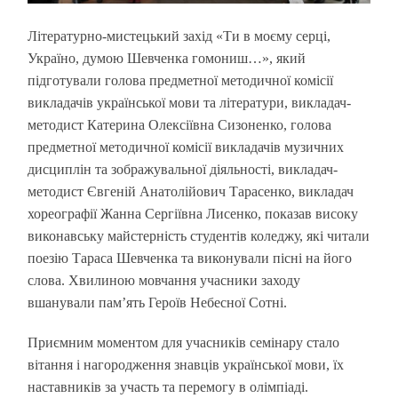
Літературно-мистецький захід «Ти в моєму серці,
Україно, думою Шевченка гомониш…», який
підготували голова предметної методичної комісії
викладачів української мови та літератури, викладач-
методист Катерина Олексіївна Сизоненко, голова
предметної методичної комісії викладачів музичних
дисциплін та зображувальної діяльності, викладач-
методист Євгеній Анатолійович Тарасенко, викладач
хореографії Жанна Сергіївна Лисенко, показав високу
виконавську майстерність студентів коледжу, які читали
поезію Тараса Шевченка та виконували пісні на його
слова. Хвилиною мовчання учасники заходу
вшанували пам’ять Героїв Небесної Сотні.
Приємним моментом для учасників семінару стало
вітання і нагородження знавців української мови, їх
наставників за участь та перемогу в олімпіаді.