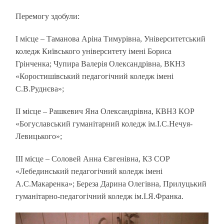
Перемогу здобули:
І місце – Таманова Аріна Тимурівна, Університетський
коледж Київського університету імені Бориса
Грінченка; Чупира Валерія Олександрівна, ВКНЗ
«Коростишівський педагогічний коледж імені
С.В.Руднєва»;
ІІ місце – Рашкевич Яна Олександрівна, КВНЗ КОР
«Богуславський гуманітарний коледж ім.І.С.Нечуя-
Левицького»;
ІІІ місце – Соловей Анна Євгенівна, КЗ СОР
«Лебединський педагогічний коледж імені
А.С.Макаренка»; Береза Дарина Олегівна, Прилуцький
гуманітарно-педагогічний коледж ім.І.Я.Франка.