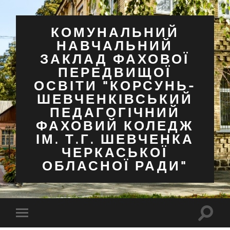
КОМУНАЛЬНИЙ
НАВЧАЛЬНИЙ
ЗАКЛАД ФАХОВОЇ
ПЕРЕДВИЩОЇ
ОСВІТИ "КОРСУНЬ-
ШЕВЧЕНКІВСЬКИЙ
ПЕДАГОГІЧНИЙ
ФАХОВИЙ КОЛЕДЖ
ІМ. Т.Г. ШЕВЧЕНКА
ЧЕРКАСЬКОЇ
ОБЛАСНОЇ РАДИ"
Перем
Перемкнути
поля
мобільне