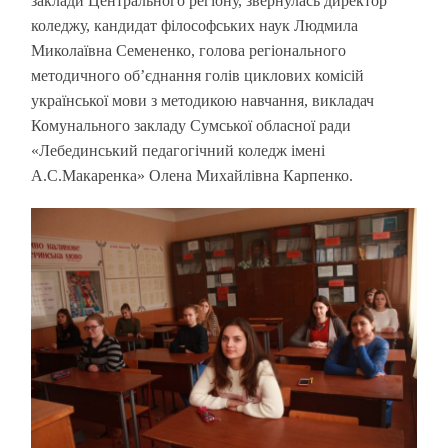
заклади Центрального регіону, звернулась директор
коледжу, кандидат філософських наук Людмила
Миколаївна Семененко, голова регіонального
методичного об’єднання голів циклових комісій
української мови з методикою навчання, викладач
Комунального закладу Сумської обласної ради
«Лебединський педагогічний коледж імені
А.С.Макаренка» Олена Михайлівна Карпенко.