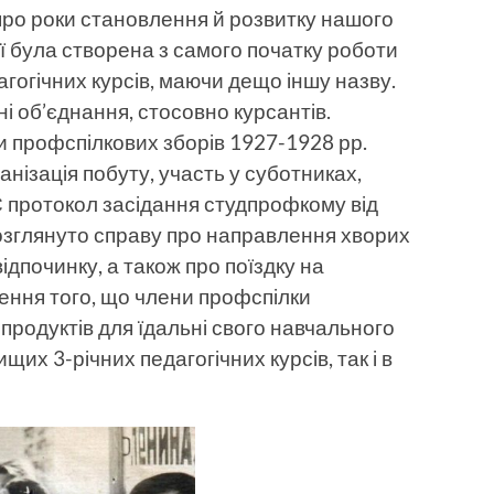
про роки становлення й розвитку нашого
ії була створена з самого початку роботи
гогічних курсів, маючи дещо іншу назву.
і об’єднання, стосовно курсантів.
 профспілкових зборів 1927-1928 рр.
нізація побуту, участь у суботниках,
 Є протокол засідання студпрофкому від
розглянуто справу про направлення хворих
відпочинку, а також про поїздку на
чення того, що члени профспілки
продуктів для їдальні свого навчального
щих 3-річних педагогічних курсів, так і в