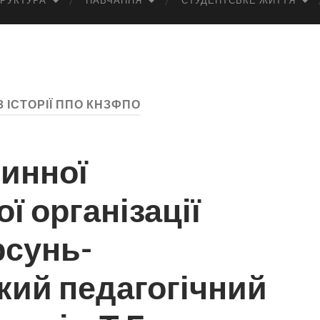
РУКТУРА
НАВЧАННЯ
СТУДЕНТСЬКЕ ЖИТТЯ
З ІСТОРІЇ ППО КНЗФПО
винної
ї організації
сунь-
кий педагогічний