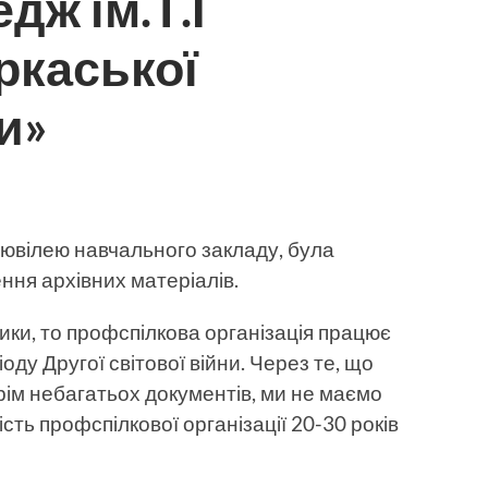
дж ім.Т.Г
ркаської
и»
о ювілею навчального закладу, була
ння архівних матеріалів.
ики, то профспілкова організація працює
оду Другої світової війни. Через те, що
рім небагатьох документів, ми не маємо
сть профспілкової організації 20-30 років