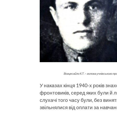
Вогцесайло К.Т. – голова учнівського п
У наказах кінця 1940-х років зна
фронтовиків, серед яких були й л
слухачі того часу були, без виня
звільнялися від оплати за навчан