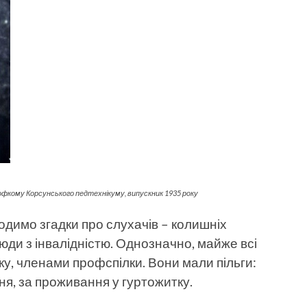
рофкому Корсунського педтехнікуму, випускник 1935 року
ходимо згадки про слухачів – колишніх
юди з інвалідністю. Однозначно, майже всі
тку, членами профспілки. Вони мали пільги:
ня, за проживання у гуртожитку.