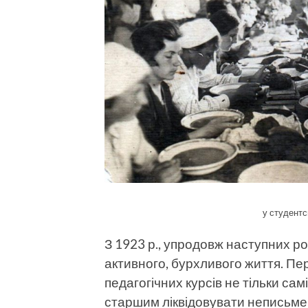
у студентсь
З 1923 р., упродовж наступних р
активного, бурхливого життя. Пе
педагогічних курсів не тільки са
старшим ліквідовувати неписьме