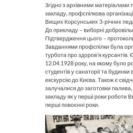
Згідно з архівними матеріалами 
закладу, профспілкова організац
Вищих Корсунських 3-річних педа
До прикладу – виборні добровільн
Підтвердження цього – протоколи
Завданнями профспілки була орга
турбота про здоров’я курсантів.
12.04.1928 року, на якому було 
студентів у санаторії та будинки 
екскурсію до Києва. Також є свід
залучалися до заготовки палива, 
закладу як у перші роки роботи Ви
перші повоєнні роки.