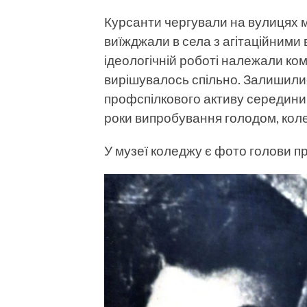
Курсанти чергували на вулицях м
виїжджали в села з агітаційними
ідеологічній роботі належали ком
вирішувалось спільно. Залишилис
профспілкового активу середини 
роки випробування голодом, коле
У музеї коледжу є фото голови 