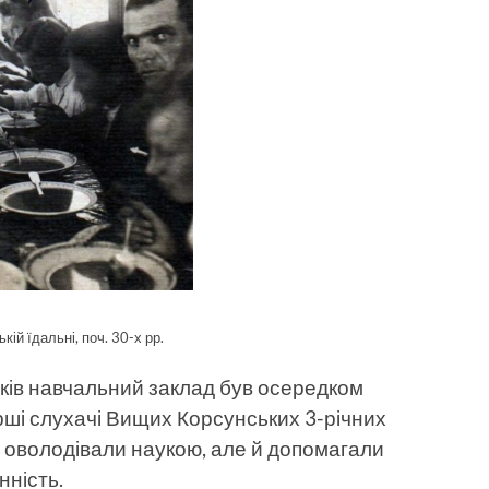
кій їдальні, поч. 30-х рр.
оків навчальний заклад був осередком
рші слухачі Вищих Корсунських 3-річних
мі оволодівали наукою, але й допомагали
нність.