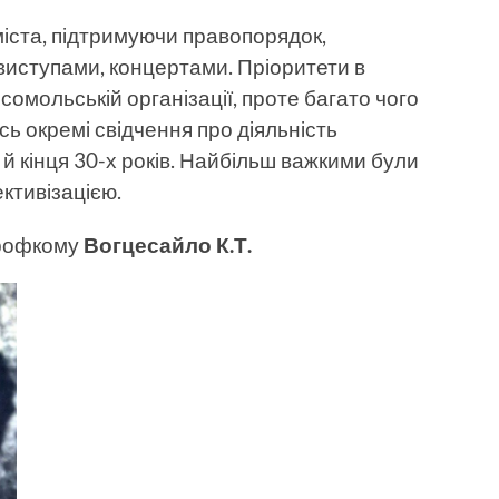
іста, підтримуючи правопорядок,
 виступами, концертами. Пріоритети в
сомольській організації, проте багато чого
ь окремі свідчення про діяльність
й кінця 30-х років. Найбільш важкими були
ктивізацією.
профкому
Вогцесайло К.Т.