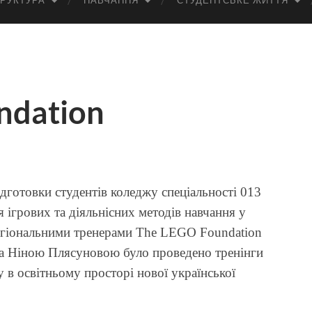
РУКТУРА
НАВЧАННЯ
СТУДЕНТСЬКЕ ЖИТТЯ
ndation
підготовки студентів коледжу спеціальності 013
 ігрових та діяльнісних методів навчання у
регіональними тренерами The LEGO Foundation
та Ніною Плясуновою було проведено тренінги
 в освітньому просторі нової української