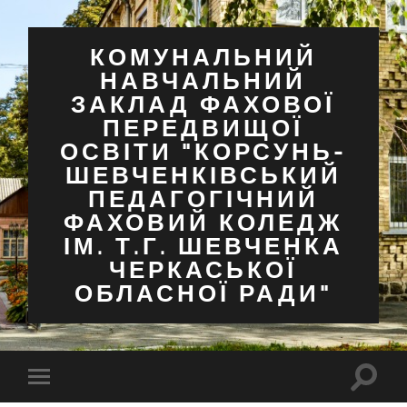
КОМУНАЛЬНИЙ
НАВЧАЛЬНИЙ
ЗАКЛАД ФАХОВОЇ
ПЕРЕДВИЩОЇ
ОСВІТИ "КОРСУНЬ-
ШЕВЧЕНКІВСЬКИЙ
ПЕДАГОГІЧНИЙ
ФАХОВИЙ КОЛЕДЖ
ІМ. Т.Г. ШЕВЧЕНКА
ЧЕРКАСЬКОЇ
ОБЛАСНОЇ РАДИ"
Перем
Перемкнути
поля
мобільне