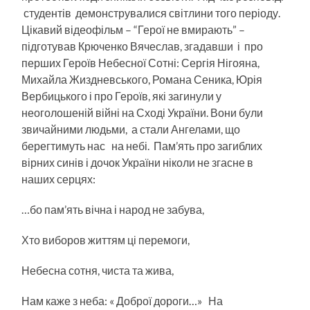
студентів демонструвалися світлини того періоду.
Цікавий відеофільм – “Герої не вмирають” –
підготував Крюченко Вячеслав, згадавши і про
перших Героїв Небесної Сотні: Сергія Нігояна,
Михайла Жиздневського, Романа Сеника, Юрія
Вербицького і про Героїв, які загинули у
неоголошеній війні на Сході України. Вони були
звичайними людьми, а стали Ангелами, що
берегтимуть нас на небі. Пам’ять про загиблих
вірних синів і дочок України ніколи не згасне в
наших серцях:
…бо пам’ять вічна і народ не забува,
Хто виборов життям ці перемоги,
Небесна сотня, чиста та жива,
Нам каже з неба: « Доброї дороги…» На