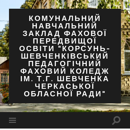
КОМУНАЛЬНИЙ
НАВЧАЛЬНИЙ
ЗАКЛАД ФАХОВОЇ
ПЕРЕДВИЩОЇ
ОСВІТИ "КОРСУНЬ-
ШЕВЧЕНКІВСЬКИЙ
ПЕДАГОГІЧНИЙ
ФАХОВИЙ КОЛЕДЖ
ІМ. Т.Г. ШЕВЧЕНКА
ЧЕРКАСЬКОЇ
ОБЛАСНОЇ РАДИ"
Перем
Перемкнути
поля
мобільне