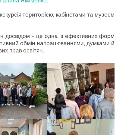
Галина Якименко
.
екскурсія територією, кабінетами та музеєм
ін досвідом – це одна із ефективних форм
активний обмін напрацюваннями, думками й
их прав освітян.