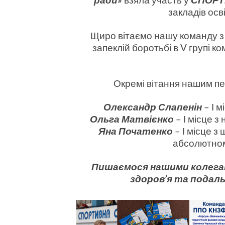
закладів осв
Щиро вітаємо нашу команду з
запеклій боротьбі в V групі 
Окремі вітання нашим п
Олександр Слапенін
– І м
Ольга Матвієнко
– І місце з
Яна Початенко
– І місце з 
абсолютному
Пишаємося нашими колегам
здоров’я та подал