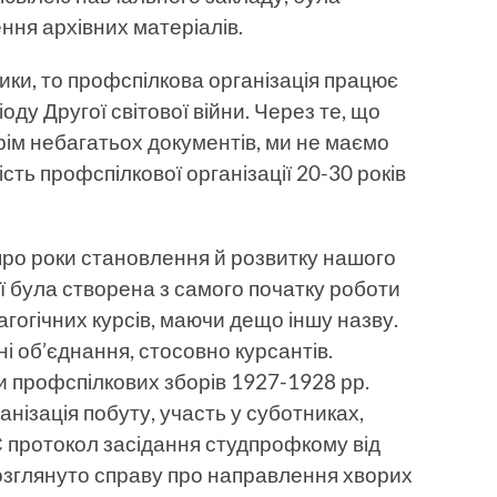
ння архівних матеріалів.
ики, то профспілкова організація працює
оду Другої світової війни. Через те, що
рім небагатьох документів, ми не маємо
сть профспілкової організації 20-30 років
про роки становлення й розвитку нашого
ії була створена з самого початку роботи
гогічних курсів, маючи дещо іншу назву.
і об’єднання, стосовно курсантів.
 профспілкових зборів 1927-1928 рр.
нізація побуту, участь у суботниках,
 Є протокол засідання студпрофкому від
розглянуто справу про направлення хворих