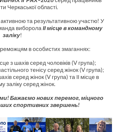
іти Черкаської області.
 активною та результативною участю! У
команда виборола
ІІ місце в командному
заліку
!
ереможцям в особистих змаганнях:
ісце з шахів серед чоловіків (V група);
 настільного тенісу серед жінок (V група);
шахів серед жінок (V група) та ІІ місце в
 заліку серед жінок.
и! Бажаємо нових перемог, міцного
ьших спортивних звершень!