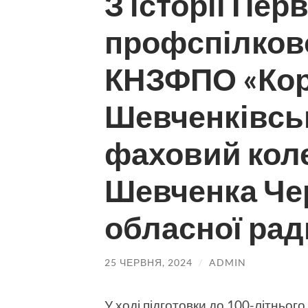
З історії Пер
профспілково
КНЗФПО «Кор
Шевченківсь
фаховий коле
Шевченка Че
обласної рад
25 ЧЕРВНЯ, 2024
/
ADMIN
У ході підготовки до 100-літньог