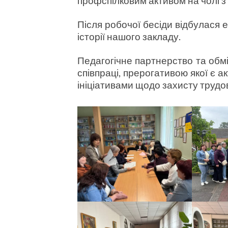
профспілковим активом на чолі з
Після робочої бесіди відбулася 
історії нашого закладу.
Педагогічне партнерство та обм
співпраці, прерогативою якої є 
ініціативами щодо захисту трудов