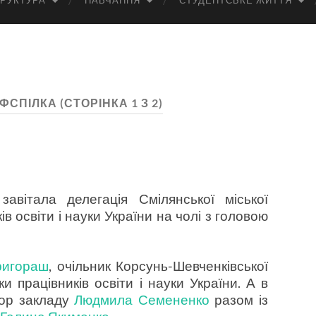
РУКТУРА
НАВЧАННЯ
СТУДЕНТСЬКЕ ЖИТТЯ
ФСПІЛКА
(СТОРІНКА 1 З 2)
авітала делегація Смілянської міської
ів освіти і науки України на чолі з головою
ригораш
, очільник Корсунь-Шевченківської
ки працівників освіти і науки України. А в
тор закладу
Людмила Семененко
разом із