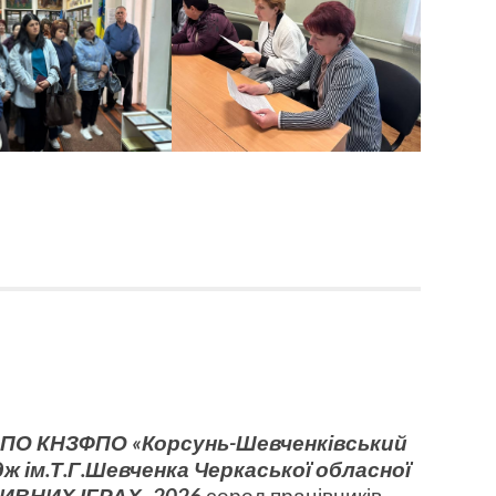
ППО КНЗФПО «Корсунь-Шевченківський
ж ім.Т.Г.Шевченка Черкаської обласної
ИВНИХ ІГРАХ–2026
серед працівників