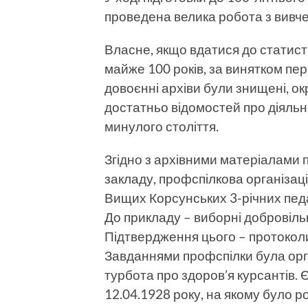
проведена велика робота з вивче
Власне, якщо вдатися до статист
майже 100 років, за винятком пері
довоєнні архіви були знищені, ок
достатньо відомостей про діяльні
минулого століття.
Згідно з архівними матеріалами 
закладу, профспілкова організац
Вищих Корсунських 3-річних педа
До прикладу – виборні добровільн
Підтвердження цього – протоколи
Завданнями профспілки була орга
турбота про здоров’я курсантів.
12.04.1928 року, на якому було 