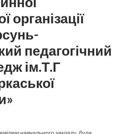
винної
ї організації
сунь-
кий педагогічний
дж ім.Т.Г
ркаської
и»
о ювілею навчального закладу, була