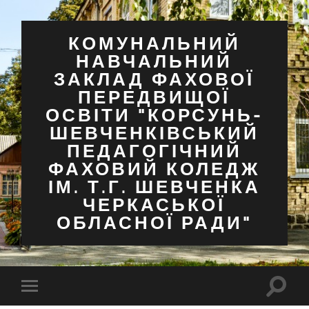
КОМУНАЛЬНИЙ
НАВЧАЛЬНИЙ
ЗАКЛАД ФАХОВОЇ
ПЕРЕДВИЩОЇ
ОСВІТИ "КОРСУНЬ-
ШЕВЧЕНКІВСЬКИЙ
ПЕДАГОГІЧНИЙ
ФАХОВИЙ КОЛЕДЖ
ІМ. Т.Г. ШЕВЧЕНКА
ЧЕРКАСЬКОЇ
ОБЛАСНОЇ РАДИ"
Перем
Перемкнути
поля
мобільне