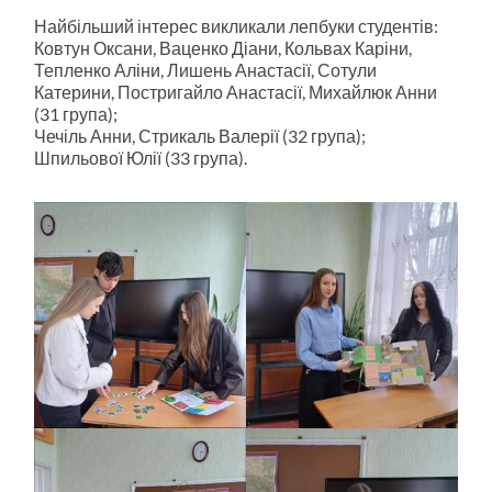
Найбільший інтерес викликали лепбуки студентів:
Ковтун Оксани, Ваценко Діани, Кольвах Каріни,
Тепленко Аліни, Лишень Анастасії, Сотули
Катерини, Постригайло Анастасії, Михайлюк Анни
(31 група);
Чечіль Анни, Стрикаль Валерії (32 група);
Шпильової Юлії (33 група).