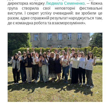
директорка коледжу
Людмила Семененко
. — Кожна
група створила свої неповторні фестивальні
виступи. І секрет успіху очевидний: ви зробили це
разом, адже справжній результат народжується там,
де є командна робота та взаєморозуміння».