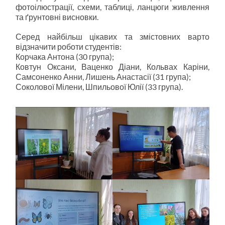
фотоілюстрації, схеми, таблиці, ланцюги живлення
та ґрунтовні висновки.
Серед найбільш цікавих та змістовних варто
відзначити роботи студентів:
Корчака Антона (30 група);
Ковтун Оксани, Ваценко Діани, Кольвах Каріни,
Самсоненко Анни, Лишень Анастасії (31 група);
Соколової Мілени, Шпильової Юлії (33 група).