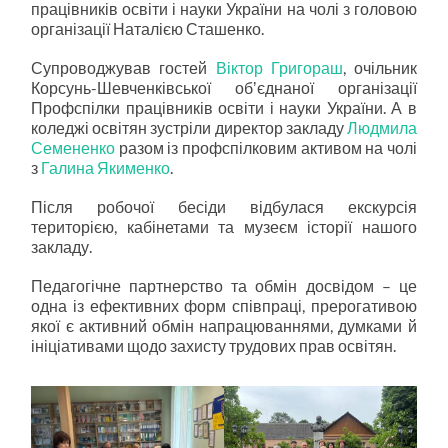
працівників освіти і науки України на чолі з головою
організації Наталією Сташенко.
Супроводжував гостей
Віктор Григораш
, очільник
Корсунь-Шевченківської обʼєднаної організації
Профспілки працівників освіти і науки України. А в
коледжі освітян зустріли директор закладу
Людмила
Семененко
разом із профспілковим активом на чолі
з
Галина Якименко
.
Після робочої бесіди відбулася екскурсія
територією, кабінетами та музеєм історії нашого
закладу.
Педагогічне партнерство та обмін досвідом – це
одна із ефективних форм співпраці, прерогативою
якої є активний обмін напрацюваннями, думками й
ініціативами щодо захисту трудових прав освітян.