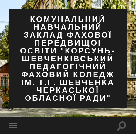
КОМУНАЛЬНИЙ
НАВЧАЛЬНИЙ
ЗАКЛАД ФАХОВОЇ
ПЕРЕДВИЩОЇ
ОСВІТИ "КОРСУНЬ-
ШЕВЧЕНКІВСЬКИЙ
ПЕДАГОГІЧНИЙ
ФАХОВИЙ КОЛЕДЖ
ІМ. Т.Г. ШЕВЧЕНКА
ЧЕРКАСЬКОЇ
ОБЛАСНОЇ РАДИ"
Перем
Перемкнути
поля
мобільне