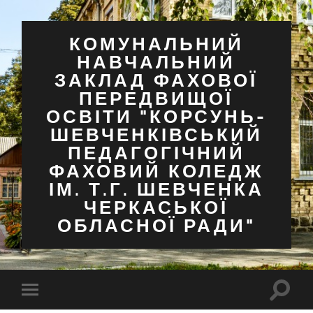
КОМУНАЛЬНИЙ
НАВЧАЛЬНИЙ
ЗАКЛАД ФАХОВОЇ
ПЕРЕДВИЩОЇ
ОСВІТИ "КОРСУНЬ-
ШЕВЧЕНКІВСЬКИЙ
ПЕДАГОГІЧНИЙ
ФАХОВИЙ КОЛЕДЖ
ІМ. Т.Г. ШЕВЧЕНКА
ЧЕРКАСЬКОЇ
ОБЛАСНОЇ РАДИ"
Перем
Перемкнути
поля
мобільне