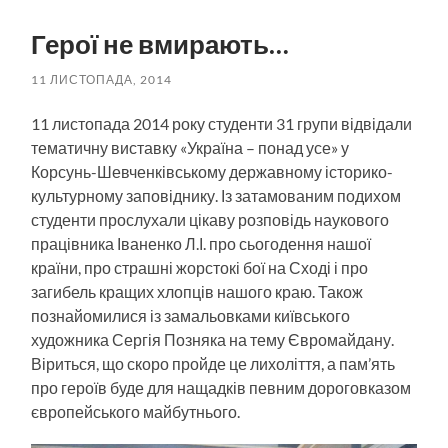
пошук
меню
Герої не вмирають…
11 ЛИСТОПАДА, 2014
11 листопада 2014 року студенти 31 групи відвідали
тематичну виставку «Україна – понад усе» у
Корсунь-Шевченківському державному історико-
культурному заповіднику. Із затамованим подихом
студенти прослухали цікаву розповідь наукового
працівника Іваненко Л.І. про сьогодення нашої
країни, про страшні жорстокі бої на Сході і про
загибель кращих хлопців нашого краю. Також
познайомилися із замальовками київського
художника Сергія Позняка на тему Євромайдану.
Віриться, що скоро пройде це лихоліття, а пам’ять
про героїв буде для нащадків певним дороговказом
європейського майбутнього.