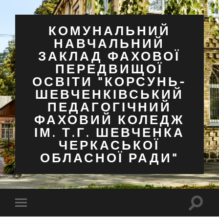
КОМУНАЛЬНИЙ
НАВЧАЛЬНИЙ
ЗАКЛАД ФАХОВОЇ
ПЕРЕДВИЩОЇ
ОСВІТИ "КОРСУНЬ-
ШЕВЧЕНКІВСЬКИЙ
ПЕДАГОГІЧНИЙ
ФАХОВИЙ КОЛЕДЖ
ІМ. Т.Г. ШЕВЧЕНКА
ЧЕРКАСЬКОЇ
ОБЛАСНОЇ РАДИ"
Перем
Перемкнути
поля
мобільне