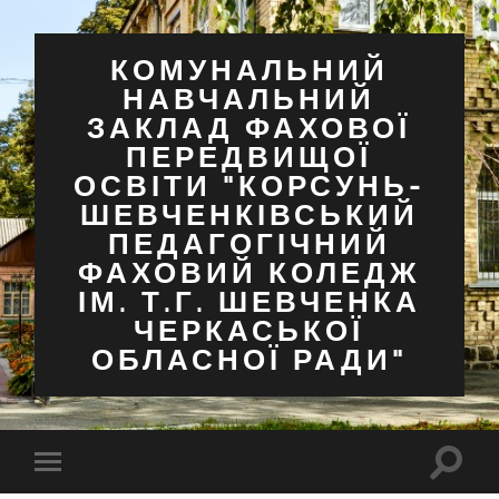
КОМУНАЛЬНИЙ
НАВЧАЛЬНИЙ
ЗАКЛАД ФАХОВОЇ
ПЕРЕДВИЩОЇ
ОСВІТИ "КОРСУНЬ-
ШЕВЧЕНКІВСЬКИЙ
ПЕДАГОГІЧНИЙ
ФАХОВИЙ КОЛЕДЖ
ІМ. Т.Г. ШЕВЧЕНКА
ЧЕРКАСЬКОЇ
ОБЛАСНОЇ РАДИ"
Перем
Перемкнути
поля
мобільне