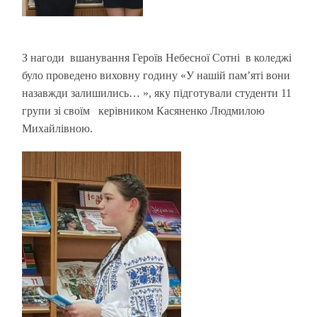
З нагоди вшанування Героїв Небесної Сотні в коледжі
було проведено виховну годину «У нашій пам’яті вони
назавжди залишились… », яку підготували студенти 11
групи зі своїм керівником Касяненко Людмилою
Михайлівною.