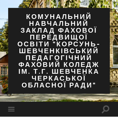
КОМУНАЛЬНИЙ
НАВЧАЛЬНИЙ
ЗАКЛАД ФАХОВОЇ
ПЕРЕДВИЩОЇ
ОСВІТИ "КОРСУНЬ-
ШЕВЧЕНКІВСЬКИЙ
ПЕДАГОГІЧНИЙ
ФАХОВИЙ КОЛЕДЖ
ІМ. Т.Г. ШЕВЧЕНКА
ЧЕРКАСЬКОЇ
ОБЛАСНОЇ РАДИ"
Перем
Перемкнути
поля
мобільне