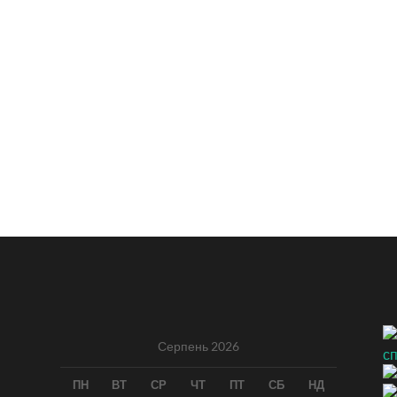
Серпень 2026
ПН
ВТ
СР
ЧТ
ПТ
СБ
НД