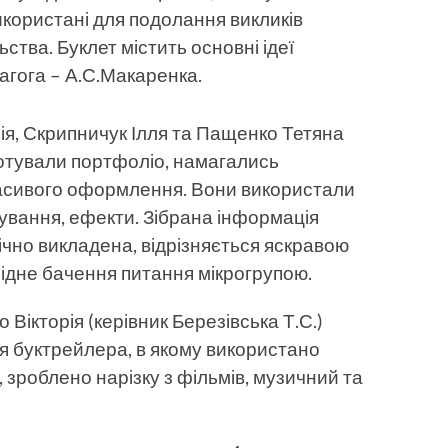
використані для подолання викликів
ства. Буклет містить основні ідеї
агога – А.С.Макаренка.
лія, Скрипничук Ілля та Пащенко Тетяна
дготували портфоліо, намагались
красивого оформлення. Вони використали
ування, ефекти. Зібрана інформація
ічно викладена, відрізняється яскравою
рідне бачення питання мікрогрупою.
Вікторія (керівник Березівська Т.С.)
я буктрейлера, в якому використано
, зроблено нарізку з фільмів, музичний та