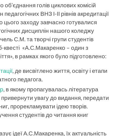
 об’єднання голів циклових комісій
педагогічних ВНЗ І-ІІ рівнів акредитації
о цього заходу завчасно готувалися
агогічних дисциплін нашого коледжу
чель С.М. та творчі групи студентів
б-квесті «А.С.Макаренко – один з
ття», в рамках якого було підготовлено:
тації
, де висвітлено життя, освіту і етапи
атного педагога.
ер
, в якому пропагувалась література
 привернути увагу до видання, передати
ниг, прорекламувати ідею творів.
чення студентів до читання книг
казує ідеї А.С.Макаренка, їх актуальність