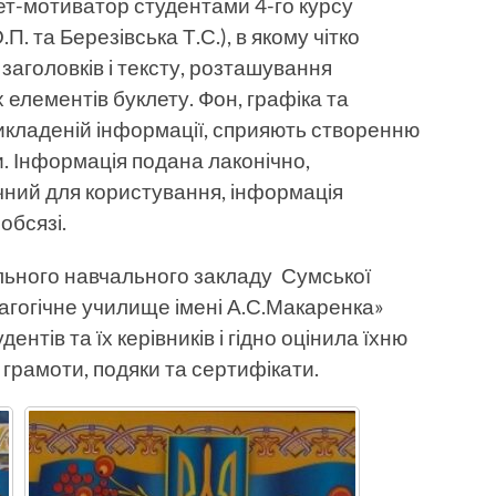
ет-мотиватор студентами 4-го курсу
П. та Березівська Т.С.), в якому чітко
заголовків і тексту, розташування
 елементів буклету. Фон, графіка та
викладеній інформації, сприяють створенню
. Інформація подана лаконічно,
чний для користування, інформація
обсязі.
льного навчального закладу Сумської
агогічне училище імені А.С.Макаренка»
ентів та їх керівників і гідно оцінила їхню
грамоти, подяки та сертифікати.