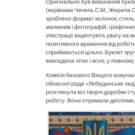
Оригінально був виконаний букл
(керівники Чечель С.М., Жерепа О.
зроблено формат колонок, стиль 
малюнків і фотографій, графічних
ілюстрації акцентують увагу на 
позитивного враження від роботи
сприймається цільно. Буклет зру
викладена чітко і ясно, у повному 
Комісія базового Вищого комуна
обласної ради «Лебединське пед
розглянула всі творчі доробки студ
роботу. Вони отримали дипломи, 