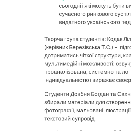
сьогодні і які можуть бути 
сучасного ринкового суспіль
видатного українського пед
Творча група студентів: Кодак Лі
(керівник Березівська Т.С.) – пі
дотриматись чіткої структури, 
мультимедійні можливості: озвуч
проаналізована, системно та лог
індивідуальністю і виражає своє
Студенти Довбня Богдан та Сахно 
збирали матеріали для створенн
фотографії, мальовані ілюстрації
текстовий супровід.