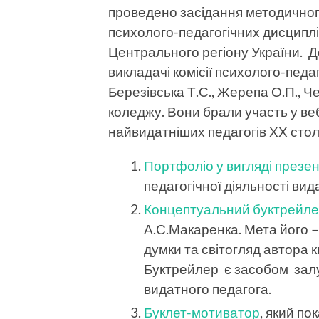
проведено засідання методичного
психолого-педагогічних дисциплін 
Центрального регіону України. Д
викладачі комісії психолого-пед
Березівська Т.С., Жерепа О.П., Че
коледжу. Вони брали участь у ве
найвидатніших педагогів ХХ столі
Портфоліо у вигляді презен
педагогічної діяльності вид
Концептуальний буктрейл
А.С.Макаренка. Мета його –
думки та світогляд автора к
Буктрейлер є засобом залу
видатного педагога.
Буклет-мотиватор
, який по