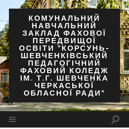
КОМУНАЛЬНИЙ
НАВЧАЛЬНИЙ
ЗАКЛАД ФАХОВОЇ
ПЕРЕДВИЩОЇ
ОСВІТИ "КОРСУНЬ-
ШЕВЧЕНКІВСЬКИЙ
ПЕДАГОГІЧНИЙ
ФАХОВИЙ КОЛЕДЖ
ІМ. Т.Г. ШЕВЧЕНКА
ЧЕРКАСЬКОЇ
ОБЛАСНОЇ РАДИ"
Перем
Перемкнути
поля
мобільне