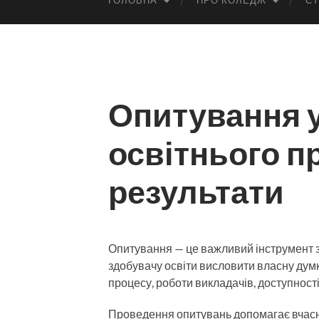
ГОЛОВНА
ПРО КОЛЕДЖ
СТ
Опитування 
освітнього пр
результати
Опитування — це важливий інструмент з
здобувачу освіти висловити власну думк
процесу, роботи викладачів, доступності
Проведення опитувань допомагає вчасно