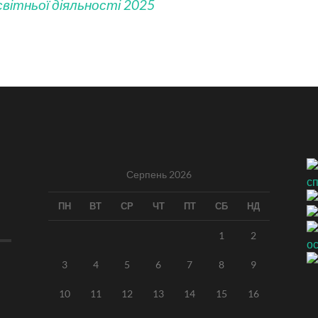
вітньої діяльності 2025
Серпень 2026
ПН
ВТ
СР
ЧТ
ПТ
СБ
НД
1
2
3
4
5
6
7
8
9
10
11
12
13
14
15
16