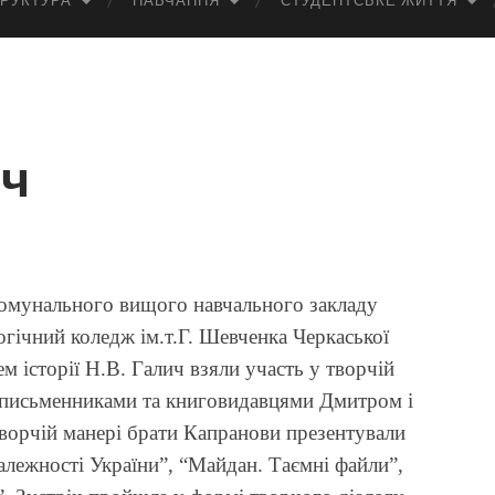
РУКТУРА
НАВЧАННЯ
СТУДЕНТСЬКЕ ЖИТТЯ
іч
омунального вищого навчального закладу
гічний коледж ім.т.Г. Шевченка Черкаської
м історії Н.В. Галич взяли участь у творчій
и письменниками та книговидавцями Дмитром і
творчій манері брати Капранови презентували
залежності України”, “Майдан. Таємні файли”,