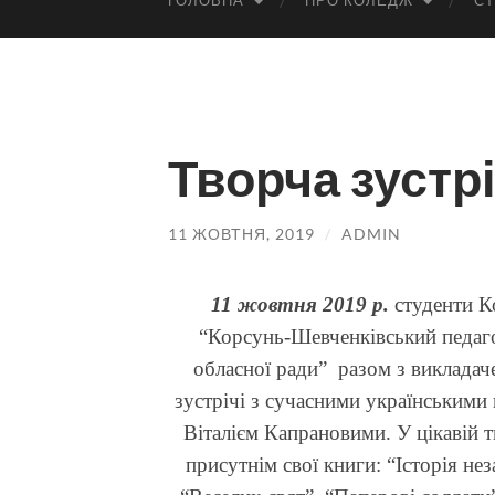
ГОЛОВНА
ПРО КОЛЕДЖ
СТ
Творча зустр
11 ЖОВТНЯ, 2019
/
ADMIN
11 жовтня 2019 р.
студенти К
“Корсунь-Шевченківський педаго
обласної ради” разом з викладаче
зустрічі з сучасними українським
Віталієм Капрановими. У цікавій 
присутнім свої книги: “Історія не