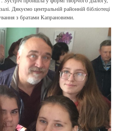
”. Зустріч пройшла у формі творчого діалогу,
 залі. Дякуємо центральній районній бібліотеці
кування з братами Капрановими.