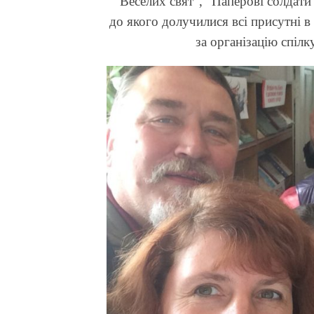
“Веселих свят”, “Паперові солдати
до якого долучилися всі присутні в
за організацію спіл