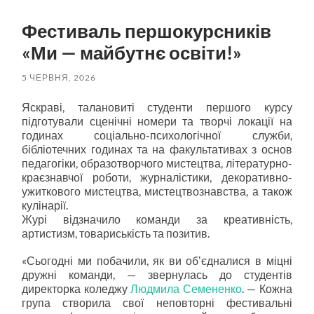
пошук
меню
Фестиваль першокурсників
«Ми — майбутнє освіти!»
5 ЧЕРВНЯ, 2026
Яскраві, талановиті студенти першого курсу
підготували сценічні номери та творчі локації на
годинах соціально-психологічної служби,
бібліотечних годинах та на факультативах з основ
педагогіки, образотворчого мистецтва, літературно-
краєзнавчої роботи, журналістики, декоративно-
ужиткового мистецтва, мистецтвознавства, а також
кулінарії.
Журі відзначило команди за креативність,
артистизм, товариськість та позитив.
«Сьогодні ми побачили, як ви обʼєдналися в міцні
дружні команди, — звернулась до студентів
директорка коледжу
Людмила Семененко
. — Кожна
група створила свої неповторні фестивальні