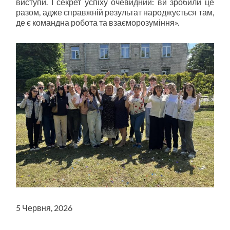
виступи. І секрет успіху очевидний: ви зробили це
разом, адже справжній результат народжується там,
де є командна робота та взаєморозуміння».
5 Червня, 2026