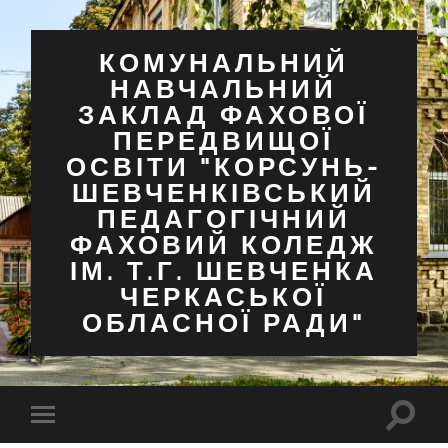
КОМУНАЛЬНИЙ
НАВЧАЛЬНИЙ
ЗАКЛАД ФАХОВОЇ
ПЕРЕДВИЩОЇ
ОСВІТИ "КОРСУНЬ-
ШЕВЧЕНКІВСЬКИЙ
ПЕДАГОГІЧНИЙ
ФАХОВИЙ КОЛЕДЖ
ІМ. Т.Г. ШЕВЧЕНКА
ЧЕРКАСЬКОЇ
ОБЛАСНОЇ РАДИ"
Перем
Перемкнути
поля
мобільне