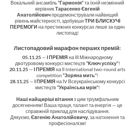
Вокальний ансамбль
“Гармонія”
та їхній незмінний
керівник
Тарасенко Євгеній
Анатолійович
продемонстрували найвищий
рівень майстерності, здобувши
ТРИ БЛИСКУЧІ
ПЕРЕМОГИ
на престижних конкурсах лише за один
листопад!
Листопадовий марафон перших премій:
05.11.25
—
І ПРЕМІЯ
на ІІІ Міжнародному
двотуровому конкурсі мистецтв
“Ключ успіху”
!
20.11.25
—
І ПРЕМІЯ
на ІІ International two-round arts
competition
“Зоряна мить”
!
28.11.25
—
І ПРЕМІЯ
на ІV Всеукраїнському конкурсі
мистецтв
“Українська мрія”
!
Наші найщиріші вітання
з цим тріумфальним
досягненням! Ваша праця, талант та енергія — це
справжній приклад для наслідування.
Дякуємо,
Євгенію Анатолійовичу
, за натхнення та
професіоналізм!