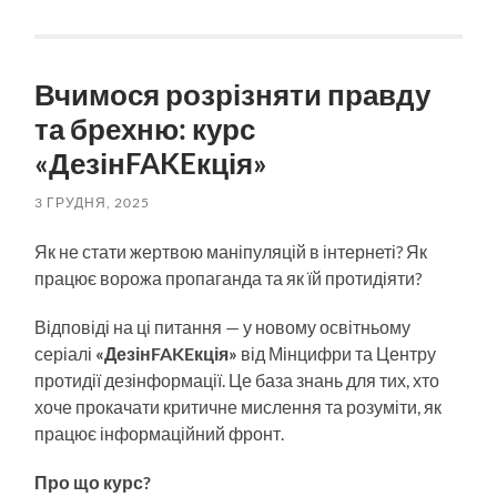
Вчимося розрізняти правду
та брехню: курс
«ДезінFAKEкція»
3 ГРУДНЯ, 2025
Як не стати жертвою маніпуляцій в інтернеті? Як
працює ворожа пропаганда та як їй протидіяти?
Відповіді на ці питання — у новому освітньому
серіалі
«ДезінFAKEкція»
від Мінцифри та Центру
протидії дезінформації. Це база знань для тих, хто
хоче прокачати критичне мислення та розуміти, як
працює інформаційний фронт.
Про що курс?