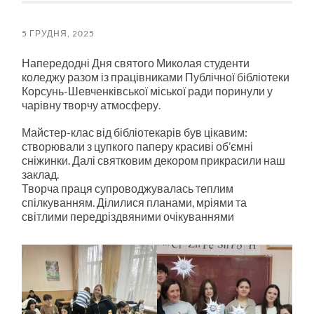
5 ГРУДНЯ, 2025
Напередодні Дня святого Миколая студенти
коледжу разом із працівниками Публічної бібліотеки
Корсунь-Шевченківської міської ради поринули у
чарівну творчу атмосферу.
Майстер-клас від бібліотекарів був цікавим:
створювали з цупкого паперу красиві об’ємні
сніжинки. Далі святковим декором прикрасили наш
заклад.
Творча праця супроводжувалась теплим
спілкуванням. Ділилися планами, мріями та
світлими передріздвяними очікуваннями