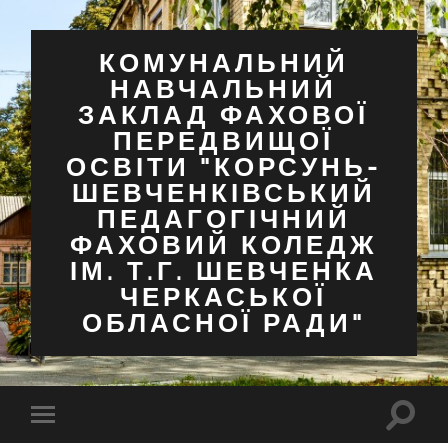
КОМУНАЛЬНИЙ
НАВЧАЛЬНИЙ
ЗАКЛАД ФАХОВОЇ
ПЕРЕДВИЩОЇ
ОСВІТИ "КОРСУНЬ-
ШЕВЧЕНКІВСЬКИЙ
ПЕДАГОГІЧНИЙ
ФАХОВИЙ КОЛЕДЖ
ІМ. Т.Г. ШЕВЧЕНКА
ЧЕРКАСЬКОЇ
ОБЛАСНОЇ РАДИ"
Перем
Перемкнути
поля
мобільне