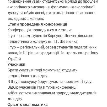
привернення уваги студентської молоді до проблем
екологічного виховання, формування екологічної
культури, обмін досвідом з екологічного виховання
молодших школярів.
Етапи проведення конференції
Конференція проводиться в 2 етапи:
І тур — серед студентів Корсунь-Шевченківського
педагогічного коледжу ім. Т.Г. Шевченка
ІІ тур — регіональний, серед студентів педагогічних
закладів І-ІІ рівня акредитації Центрального регіону
України
Учасники
Брати участь у І турі можуть всі студенти
педагогічного коледжу.
В II турі конкурсу беруть участь переможні І туру.
Відбір учасників І та II турів конференції
здійснюється викладачами природничих дисциплін
коледжу.
Орієнтовна тематика