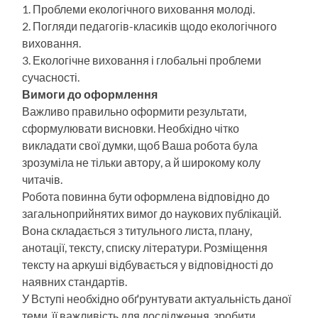
1. Проблеми екологічного виховання молоді.
2. Погляди педагогів-класиків щодо екологічного
виховання.
3. Екологічне виховання і глобальні проблеми
сучасності.
Вимоги до оформлення
Важливо правильно оформити результати,
сформулювати висновки. Необхідно чітко
викладати свої думки, щоб Ваша робота була
зрозуміла не тільки автору, а й широкому колу
читачів.
Робота повинна бути оформлена відповідно до
загальноприйнятих вимог до наукових публікацій.
Вона складається з титульного листа, плану,
анотації, тексту, списку літератури. Розміщення
тексту на аркуші відбувається у відповідності до
наявних стандартів.
У Вступі необхідно обґрунтувати актуальність даної
теми, її важливість для дослідження, зробити