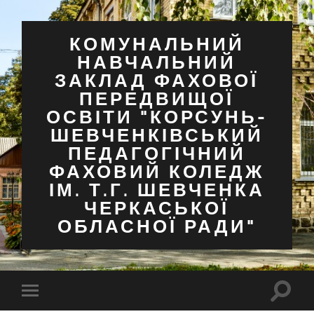
КОМУНАЛЬНИЙ
НАВЧАЛЬНИЙ
ЗАКЛАД ФАХОВОЇ
ПЕРЕДВИЩОЇ
ОСВІТИ "КОРСУНЬ-
ШЕВЧЕНКІВСЬКИЙ
ПЕДАГОГІЧНИЙ
ФАХОВИЙ КОЛЕДЖ
ІМ. Т.Г. ШЕВЧЕНКА
ЧЕРКАСЬКОЇ
ОБЛАСНОЇ РАДИ"
Перем
Перемкнути
поля
мобільне