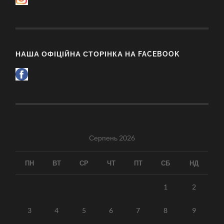
НАША ОФІЦІЙНА СТОРІНКА НА FACEBOOK
Серпень 2026
ПН
ВТ
СР
ЧТ
ПТ
СБ
НД
1
2
3
4
5
6
7
8
9