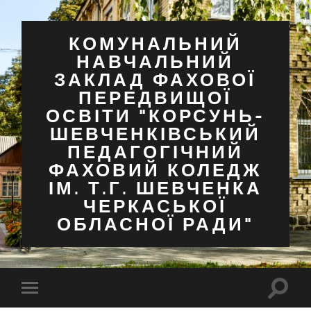
КОМУНАЛЬНИЙ
НАВЧАЛЬНИЙ
ЗАКЛАД ФАХОВОЇ
ПЕРЕДВИЩОЇ
ОСВІТИ "КОРСУНЬ-
ШЕВЧЕНКІВСЬКИЙ
ПЕДАГОГІЧНИЙ
ФАХОВИЙ КОЛЕДЖ
ІМ. Т.Г. ШЕВЧЕНКА
ЧЕРКАСЬКОЇ
ОБЛАСНОЇ РАДИ"
Перем
Перемкнути
поля
мобільне