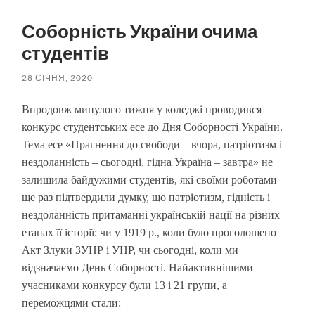
пошук
меню
Соборність України очима
студентів
28 СІЧНЯ, 2020
Впродовж минулого тижня у коледжі проводився
конкурс студентських есе до Дня Соборності України.
Тема есе «Прагнення до свободи – вчора, патріотизм і
нездоланність – сьогодні, гідна Україна – завтра» не
залишила байдужими студентів, які своїми роботами
ще раз підтвердили думку, що патріотизм, гідність і
нездоланність притаманні українській нації на різних
етапах її історії: чи у 1919 р., коли було проголошено
Акт Злуки ЗУНР і УНР, чи сьогодні, коли ми
відзначаємо День Соборності. Найактивнішими
учасниками конкурсу були 13 і 21 групи, а
переможцями стали: