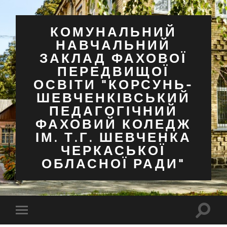
КОМУНАЛЬНИЙ
НАВЧАЛЬНИЙ
ЗАКЛАД ФАХОВОЇ
ПЕРЕДВИЩОЇ
ОСВІТИ "КОРСУНЬ-
ШЕВЧЕНКІВСЬКИЙ
ПЕДАГОГІЧНИЙ
ФАХОВИЙ КОЛЕДЖ
ІМ. Т.Г. ШЕВЧЕНКА
ЧЕРКАСЬКОЇ
ОБЛАСНОЇ РАДИ"
Перем
Перемкнути
поля
мобільне