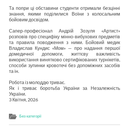
Та попри ці обставини студенти отримали безцінні
знання, якими поділилися Воїни з колосальним
бойовим досвідом.
Сапер-професіонал Андрій Зозуля «Артист»
розповів про специфіку мінно-вибухових предметів
та правила поводження з ними. Бойовий медик
Владислав Кундис «Мом» — про надання першої
домедичної допомоги, життєву важливість
використання винятково сертифікованих турнікетів,
способи зупинки кровотечі без допоміжних засобів
та ін.
Робота із молоддю триває.
Як і триває боротьба України за Незалежність
України.
3 Квітня, 2026
Без категорії