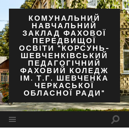
КОМУНАЛЬНИЙ
НАВЧАЛЬНИЙ
ЗАКЛАД ФАХОВОЇ
ПЕРЕДВИЩОЇ
ОСВІТИ "КОРСУНЬ-
ШЕВЧЕНКІВСЬКИЙ
ПЕДАГОГІЧНИЙ
ФАХОВИЙ КОЛЕДЖ
ІМ. Т.Г. ШЕВЧЕНКА
ЧЕРКАСЬКОЇ
ОБЛАСНОЇ РАДИ"
Перем
Перемкнути
поля
мобільне