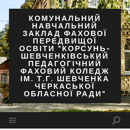
КОМУНАЛЬНИЙ
НАВЧАЛЬНИЙ
ЗАКЛАД ФАХОВОЇ
ПЕРЕДВИЩОЇ
ОСВІТИ "КОРСУНЬ-
ШЕВЧЕНКІВСЬКИЙ
ПЕДАГОГІЧНИЙ
ФАХОВИЙ КОЛЕДЖ
ІМ. Т.Г. ШЕВЧЕНКА
ЧЕРКАСЬКОЇ
ОБЛАСНОЇ РАДИ"
Перем
Перемкнути
поля
мобільне