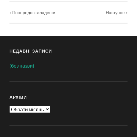
« Попереднє вкладення
Наступне
»
НЕДАВНІ ЗАПИСИ
(без назви)
АРХІВИ
Архіви