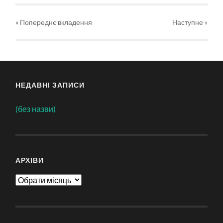
« Попереднє вкладення
Наступне
»
НЕДАВНІ ЗАПИСИ
(без назви)
АРХІВИ
Архіви