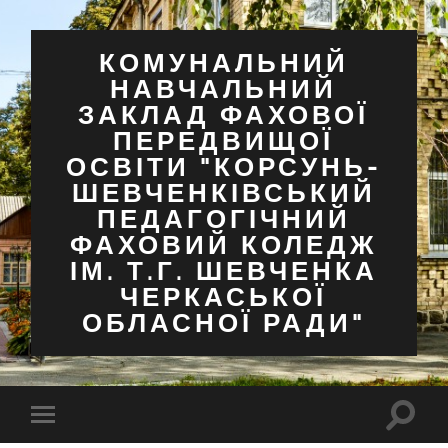
КОМУНАЛЬНИЙ
НАВЧАЛЬНИЙ
ЗАКЛАД ФАХОВОЇ
ПЕРЕДВИЩОЇ
ОСВІТИ "КОРСУНЬ-
ШЕВЧЕНКІВСЬКИЙ
ПЕДАГОГІЧНИЙ
ФАХОВИЙ КОЛЕДЖ
ІМ. Т.Г. ШЕВЧЕНКА
ЧЕРКАСЬКОЇ
ОБЛАСНОЇ РАДИ"
Перем
Перемкнути
поля
мобільне