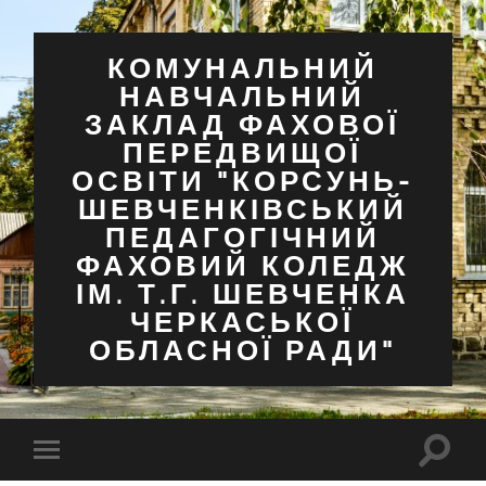
КОМУНАЛЬНИЙ
НАВЧАЛЬНИЙ
ЗАКЛАД ФАХОВОЇ
ПЕРЕДВИЩОЇ
ОСВІТИ "КОРСУНЬ-
ШЕВЧЕНКІВСЬКИЙ
ПЕДАГОГІЧНИЙ
ФАХОВИЙ КОЛЕДЖ
ІМ. Т.Г. ШЕВЧЕНКА
ЧЕРКАСЬКОЇ
ОБЛАСНОЇ РАДИ"
Перем
Перемкнути
поля
мобільне