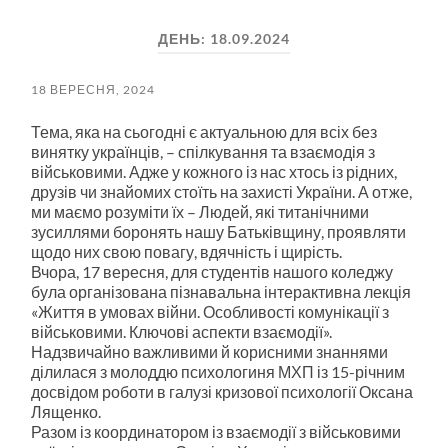
пошук
меню
ДЕНЬ:
18.09.2024
18 ВЕРЕСНЯ, 2024
Тема, яка на сьогодні є актуальною для всіх без
винятку українців, – спілкування та взаємодія з
військовими. Адже у кожного із нас хтось із рідних,
друзів чи знайомих стоїть на захисті України. А отже,
ми маємо розуміти їх – Людей, які титанічними
зусиллями боронять нашу Батьківщину, проявляти
щодо них свою повагу, вдячність і щирість.
Вчора, 17 вересня, для студентів нашого коледжу
була організована пізнавальна інтерактивна лекція
«Життя в умовах війни. Особливості комунікації з
військовими. Ключові аспекти взаємодії».
Надзвичайно важливими й корисними знаннями
ділилася з молоддю психологиня МХП із 15-річним
досвідом роботи в галузі кризової психології Оксана
Лященко.
Разом із координатором із взаємодії з військовими