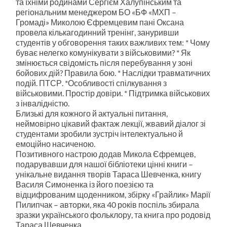
та їхніми родинами Сергієм Халупінським та
регіональним менеджером БО «БФ «МХП –
Громаді» Миколою Єфремцевим пані Оксана
провела кількагодинний тренінг, зануривши
студентів у обговорення таких важливих тем: * Чому
буває нелегко комунікувати з військовими? * Як
змінюється свідомість після перебування у зоні
бойових дій? Правила бою. * Наслідки травматичних
подій. ПТСР. *Особливості спілкування з
військовими. Простір довіри. * Підтримка військових
з інвалідністю.
Близькі для кожного й актуальні питання,
неймовірно цікавий фактаж лекції, жвавий діалог зі
студентами зробили зустріч інтелектуально й
емоційно насиченою.
Позитивного настрою додав Микола Єфремцев,
подарувавши для нашої бібліотеки цінні книги –
унікальне видання творів Тараса Шевченка, книгу
Василя Симоненка із його поезією та
відцифрованим щоденником, збірку «Грайлик» Марії
Пилипчак – авторки, яка 40 років поспіль збирала
зразки українського фольклору, та книга про родовід
Тараса Шевченка.