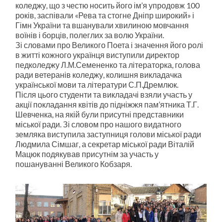
коледжу, що з честю носить його ім’я упродовж 100
років, заспівали «Рева та стогне Дніпр широкий» і
Гімн України та вшанували хвилиною мовчання
воїнів і борців, полеглих за волю України.
Зі словами про Великого Поета і значення його ролі
в житті кожного українця виступили директор
педколеджу Л.М.Семененко та літераторка, голова
ради ветеранів коледжу, колишня викладачка
української мови та літератури С.П.Дремлюк.
Після цього студенти та викладачі взяли участь у
акції покладання квітів до підніжжя пам’ятника Т.Г.
Шевченка, на якій були присутні представники
міської ради. Зі словом про нашого видатного
земляка виступила заступниця голови міської ради
Людмила Сімшаг, а секретар міської ради Віталій
Мацюк подякував присутнім за участь у
пошануванні Великого Кобзаря.