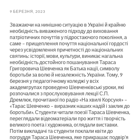
пошук
меню
9 БЕРЕЗНЯ, 2023
Зважаючи на нинішню ситуацію в Україні й крайню
необхідність виваженого підходу до виховання
патріотичних почуттів у підростаючого покоління, а
саме – прищеплення почуття національної гордості
через усвідомлення причетності до національних
святинь: історії, мови, культури, виникає нагальна
необхідність достойного пошанування Тараса
Григоровича Шевченка як Батька нації, символу
боротьби за волю й незалежність України. Тому, 9
березня у педагогічному коледжі у всіх
академгрупах проведено Шевченківські уроки, які
розпочалися з прослуховування лекції С.П.
Дремлюк, прочитаної по радіо «На хвилі Корсуня» –
«Тарас Шевченко – виразник наших надій і заклик до
боротьби». Студенти читали поезії Тараса Шевченка,
переглядали відеоматеріали про життя і творчість
великого поета і художника, оглядали виставки.
Потім викладачі та студенти поклали квіти до
погруддя Тараса Шевченка, яке прикрашає подвір’я