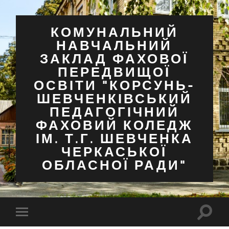
КОМУНАЛЬНИЙ
НАВЧАЛЬНИЙ
ЗАКЛАД ФАХОВОЇ
ПЕРЕДВИЩОЇ
ОСВІТИ "КОРСУНЬ-
ШЕВЧЕНКІВСЬКИЙ
ПЕДАГОГІЧНИЙ
ФАХОВИЙ КОЛЕДЖ
ІМ. Т.Г. ШЕВЧЕНКА
ЧЕРКАСЬКОЇ
ОБЛАСНОЇ РАДИ"
Перем
Перемкнути
поля
мобільне