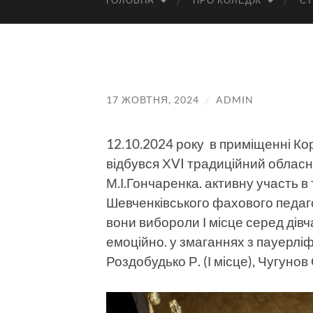
ГОЛОВНА
ПРО КОЛЕДЖ
СТ
17 ЖОВТНЯ, 2024
/
ADMIN
12.10.2024 року в приміщенні К
відбувся ХVI традиційний обласн
М.І.Гончаренка. активну участь в
Шевченківського фахового педагог
вони вибороли І місце серед дівча
емоційно. у змаганнях з пауерлі
Роздобудько Р. (І місце), Чугунов О