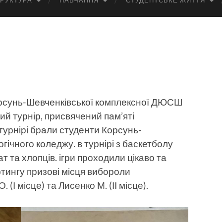
РУКТУРА
НАВЧАННЯ
СТУДЕНТСЬКЕ ЖИТТЯ
орсунь-Шевченківської комплексної ДЮСШ
ий турнір, присвячений пам’яті
 турнірі брали студенти Корсунь-
ічного коледжу. в турнірі з баскетболу
т та хлопців. ігри проходили цікаво та
фтингу призові місця вибороли
. (І місце) та Лисенко М. (ІІ місце).