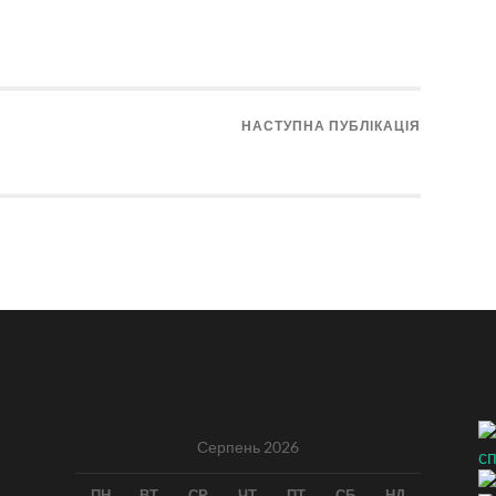
НАСТУПНА ПУБЛІКАЦІЯ
Серпень 2026
ПН
ВТ
СР
ЧТ
ПТ
СБ
НД